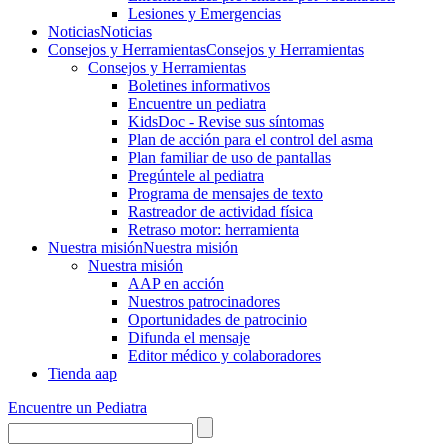
Lesiones y Emergencias
Noticias
Noticias
Consejos y Herramientas
Consejos y Herramientas
Consejos y Herramientas
Boletines informativos
Encuentre un pediatra
KidsDoc - Revise sus síntomas
Plan de acción para el control del asma
Plan familiar de uso de pantallas
Pregúntele al pediatra
Programa de mensajes de texto
Rastre​​ador de activida​d física
Retraso motor: herramienta
Nuestra misión
Nuestra misión
Nuestra misión
AAP en acción
Nuestros patrocinadores
Oportunidades de patrocinio
Difunda el mensaje
Editor médico y colaboradores
Tienda aap
Encuentre un Pediatra