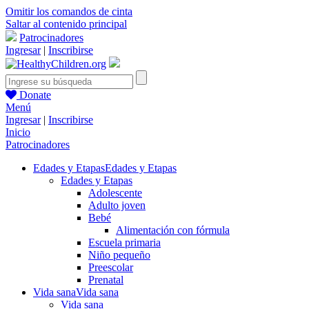
Omitir los comandos de cinta
Saltar al contenido principal
Patrocinadores
Ingresar
|
Inscribirse
Donate
Menú
Ingresar
|
Inscribirse
Inicio
Patrocinadores
Edades y Etapas
Edades y Etapas
Edades y Etapas
Adolescente
Adulto joven
Bebé
Alimentación con fórmula
Escuela primaria
Niño pequeño
Preescolar
Prenatal
Vida sana
Vida sana
Vida sana