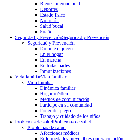
Bienestar emocional
Deportes
Estado físico
Nutrición
Salud bucal
Sueño
Seguridad y Prevención
Seguridad y Prevención
Seguridad y Prevención
Durante el juego
En el hogar
En marcha
En todas partes
Inmunizaciones
Vida familiar
Vida familiar
Vida familiar
Dinámica familiar
Hogar médico
Medios de comunicación
Participe en su comunidad
Poder del juego
Trabajo y cuidado de los niños
Problemas de salud
Problemas de salud
Problemas de salud
Afecciones médicas
Enfermedades prevenibles por vacunación