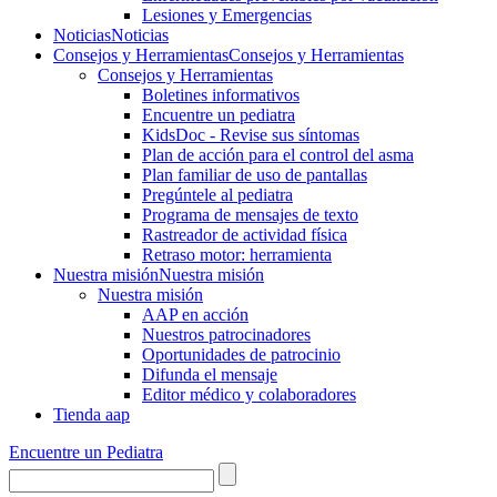
Lesiones y Emergencias
Noticias
Noticias
Consejos y Herramientas
Consejos y Herramientas
Consejos y Herramientas
Boletines informativos
Encuentre un pediatra
KidsDoc - Revise sus síntomas
Plan de acción para el control del asma
Plan familiar de uso de pantallas
Pregúntele al pediatra
Programa de mensajes de texto
Rastre​​ador de activida​d física
Retraso motor: herramienta
Nuestra misión
Nuestra misión
Nuestra misión
AAP en acción
Nuestros patrocinadores
Oportunidades de patrocinio
Difunda el mensaje
Editor médico y colaboradores
Tienda aap
Encuentre un Pediatra