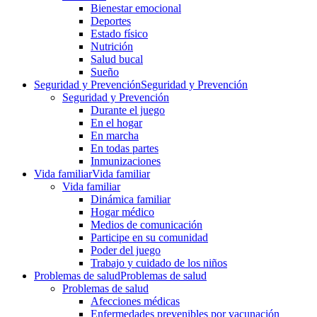
Bienestar emocional
Deportes
Estado físico
Nutrición
Salud bucal
Sueño
Seguridad y Prevención
Seguridad y Prevención
Seguridad y Prevención
Durante el juego
En el hogar
En marcha
En todas partes
Inmunizaciones
Vida familiar
Vida familiar
Vida familiar
Dinámica familiar
Hogar médico
Medios de comunicación
Participe en su comunidad
Poder del juego
Trabajo y cuidado de los niños
Problemas de salud
Problemas de salud
Problemas de salud
Afecciones médicas
Enfermedades prevenibles por vacunación