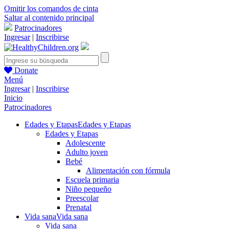
Omitir los comandos de cinta
Saltar al contenido principal
Patrocinadores
Ingresar
|
Inscribirse
Donate
Menú
Ingresar
|
Inscribirse
Inicio
Patrocinadores
Edades y Etapas
Edades y Etapas
Edades y Etapas
Adolescente
Adulto joven
Bebé
Alimentación con fórmula
Escuela primaria
Niño pequeño
Preescolar
Prenatal
Vida sana
Vida sana
Vida sana