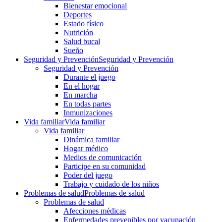
Bienestar emocional
Deportes
Estado físico
Nutrición
Salud bucal
Sueño
Seguridad y Prevención
Seguridad y Prevención
Seguridad y Prevención
Durante el juego
En el hogar
En marcha
En todas partes
Inmunizaciones
Vida familiar
Vida familiar
Vida familiar
Dinámica familiar
Hogar médico
Medios de comunicación
Participe en su comunidad
Poder del juego
Trabajo y cuidado de los niños
Problemas de salud
Problemas de salud
Problemas de salud
Afecciones médicas
Enfermedades prevenibles por vacunación