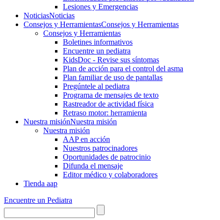
Lesiones y Emergencias
Noticias
Noticias
Consejos y Herramientas
Consejos y Herramientas
Consejos y Herramientas
Boletines informativos
Encuentre un pediatra
KidsDoc - Revise sus síntomas
Plan de acción para el control del asma
Plan familiar de uso de pantallas
Pregúntele al pediatra
Programa de mensajes de texto
Rastre​​ador de activida​d física
Retraso motor: herramienta
Nuestra misión
Nuestra misión
Nuestra misión
AAP en acción
Nuestros patrocinadores
Oportunidades de patrocinio
Difunda el mensaje
Editor médico y colaboradores
Tienda aap
Encuentre un Pediatra