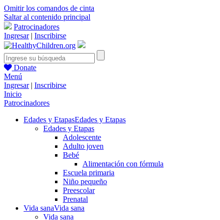
Omitir los comandos de cinta
Saltar al contenido principal
Patrocinadores
Ingresar
|
Inscribirse
Donate
Menú
Ingresar
|
Inscribirse
Inicio
Patrocinadores
Edades y Etapas
Edades y Etapas
Edades y Etapas
Adolescente
Adulto joven
Bebé
Alimentación con fórmula
Escuela primaria
Niño pequeño
Preescolar
Prenatal
Vida sana
Vida sana
Vida sana