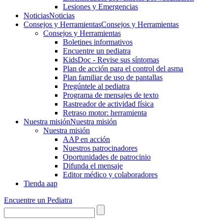
Lesiones y Emergencias
Noticias
Noticias
Consejos y Herramientas
Consejos y Herramientas
Consejos y Herramientas
Boletines informativos
Encuentre un pediatra
KidsDoc - Revise sus síntomas
Plan de acción para el control del asma
Plan familiar de uso de pantallas
Pregúntele al pediatra
Programa de mensajes de texto
Rastre​​ador de activida​d física
Retraso motor: herramienta
Nuestra misión
Nuestra misión
Nuestra misión
AAP en acción
Nuestros patrocinadores
Oportunidades de patrocinio
Difunda el mensaje
Editor médico y colaboradores
Tienda aap
Encuentre un Pediatra