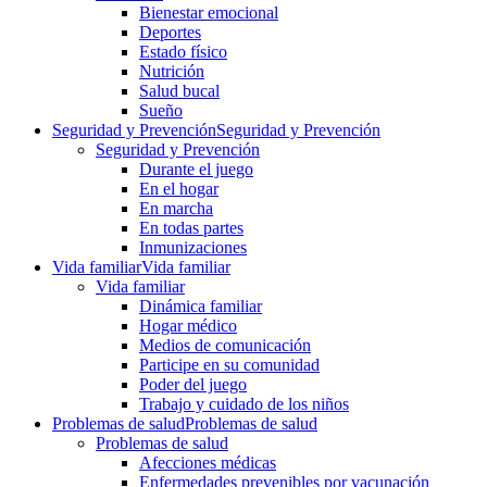
Bienestar emocional
Deportes
Estado físico
Nutrición
Salud bucal
Sueño
Seguridad y Prevención
Seguridad y Prevención
Seguridad y Prevención
Durante el juego
En el hogar
En marcha
En todas partes
Inmunizaciones
Vida familiar
Vida familiar
Vida familiar
Dinámica familiar
Hogar médico
Medios de comunicación
Participe en su comunidad
Poder del juego
Trabajo y cuidado de los niños
Problemas de salud
Problemas de salud
Problemas de salud
Afecciones médicas
Enfermedades prevenibles por vacunación