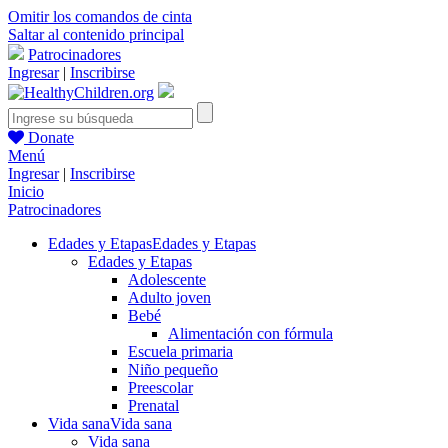
Omitir los comandos de cinta
Saltar al contenido principal
Patrocinadores
Ingresar
|
Inscribirse
Donate
Menú
Ingresar
|
Inscribirse
Inicio
Patrocinadores
Edades y Etapas
Edades y Etapas
Edades y Etapas
Adolescente
Adulto joven
Bebé
Alimentación con fórmula
Escuela primaria
Niño pequeño
Preescolar
Prenatal
Vida sana
Vida sana
Vida sana