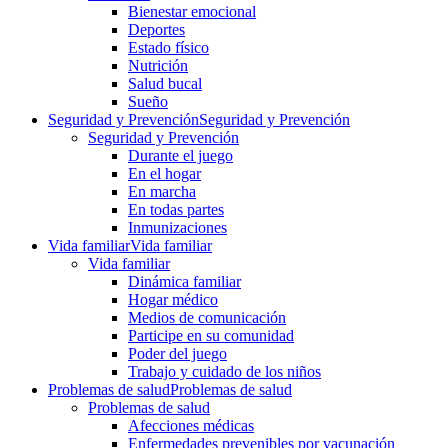
Bienestar emocional
Deportes
Estado físico
Nutrición
Salud bucal
Sueño
Seguridad y Prevención
Seguridad y Prevención
Seguridad y Prevención
Durante el juego
En el hogar
En marcha
En todas partes
Inmunizaciones
Vida familiar
Vida familiar
Vida familiar
Dinámica familiar
Hogar médico
Medios de comunicación
Participe en su comunidad
Poder del juego
Trabajo y cuidado de los niños
Problemas de salud
Problemas de salud
Problemas de salud
Afecciones médicas
Enfermedades prevenibles por vacunación