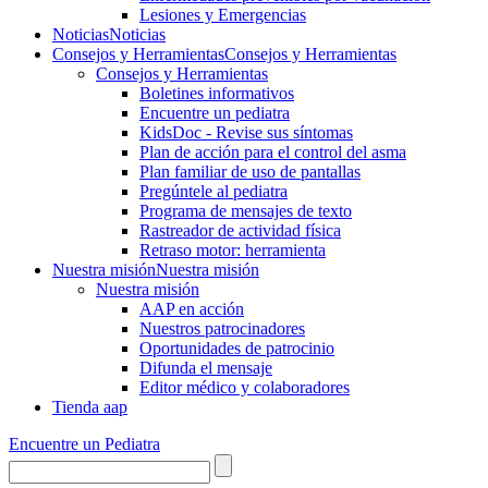
Lesiones y Emergencias
Noticias
Noticias
Consejos y Herramientas
Consejos y Herramientas
Consejos y Herramientas
Boletines informativos
Encuentre un pediatra
KidsDoc - Revise sus síntomas
Plan de acción para el control del asma
Plan familiar de uso de pantallas
Pregúntele al pediatra
Programa de mensajes de texto
Rastre​​ador de activida​d física
Retraso motor: herramienta
Nuestra misión
Nuestra misión
Nuestra misión
AAP en acción
Nuestros patrocinadores
Oportunidades de patrocinio
Difunda el mensaje
Editor médico y colaboradores
Tienda aap
Encuentre un Pediatra