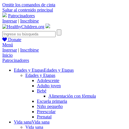
Omitir los comandos de cinta
Saltar al contenido principal
Patrocinadores
Ingresar
|
Inscribirse
Donate
Menú
Ingresar
|
Inscribirse
Inicio
Patrocinadores
Edades y Etapas
Edades y Etapas
Edades y Etapas
Adolescente
Adulto joven
Bebé
Alimentación con fórmula
Escuela primaria
Niño pequeño
Preescolar
Prenatal
Vida sana
Vida sana
Vida sana