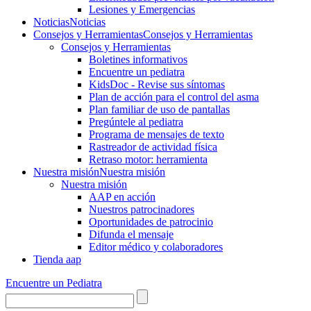
Lesiones y Emergencias
Noticias
Noticias
Consejos y Herramientas
Consejos y Herramientas
Consejos y Herramientas
Boletines informativos
Encuentre un pediatra
KidsDoc - Revise sus síntomas
Plan de acción para el control del asma
Plan familiar de uso de pantallas
Pregúntele al pediatra
Programa de mensajes de texto
Rastre​​ador de activida​d física
Retraso motor: herramienta
Nuestra misión
Nuestra misión
Nuestra misión
AAP en acción
Nuestros patrocinadores
Oportunidades de patrocinio
Difunda el mensaje
Editor médico y colaboradores
Tienda aap
Encuentre un Pediatra