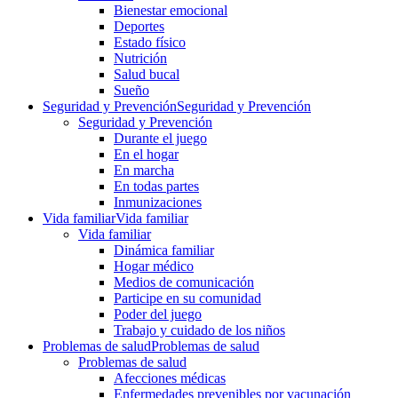
Bienestar emocional
Deportes
Estado físico
Nutrición
Salud bucal
Sueño
Seguridad y Prevención
Seguridad y Prevención
Seguridad y Prevención
Durante el juego
En el hogar
En marcha
En todas partes
Inmunizaciones
Vida familiar
Vida familiar
Vida familiar
Dinámica familiar
Hogar médico
Medios de comunicación
Participe en su comunidad
Poder del juego
Trabajo y cuidado de los niños
Problemas de salud
Problemas de salud
Problemas de salud
Afecciones médicas
Enfermedades prevenibles por vacunación