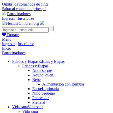
Omitir los comandos de cinta
Saltar al contenido principal
Patrocinadores
Ingresar
|
Inscribirse
Donate
Menú
Ingresar
|
Inscribirse
Inicio
Patrocinadores
Edades y Etapas
Edades y Etapas
Edades y Etapas
Adolescente
Adulto joven
Bebé
Alimentación con fórmula
Escuela primaria
Niño pequeño
Preescolar
Prenatal
Vida sana
Vida sana
Vida sana