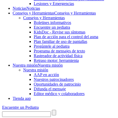
Lesiones y Emergencias
Noticias
Noticias
Consejos y Herramientas
Consejos y Herramientas
Consejos y Herramientas
Boletines informativos
Encuentre un pediatra
KidsDoc - Revise sus síntomas
Plan de acción para el control del asma
Plan familiar de uso de pantallas
Pregúntele al pediatra
Programa de mensajes de texto
Rastre​​ador de activida​d física
Retraso motor: herramienta
Nuestra misión
Nuestra misión
Nuestra misión
AAP en acción
Nuestros patrocinadores
Oportunidades de patrocinio
Difunda el mensaje
Editor médico y colaboradores
Tienda aap
Encuentre un Pediatra