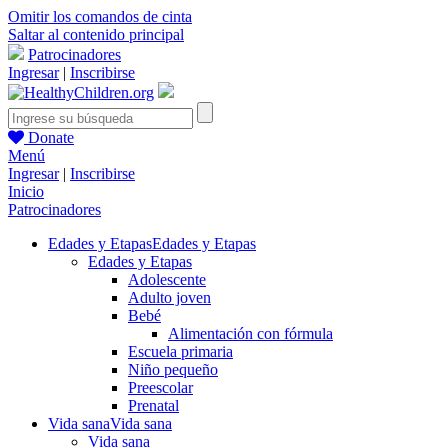
Omitir los comandos de cinta
Saltar al contenido principal
Patrocinadores
Ingresar
|
Inscribirse
Donate
Menú
Ingresar
|
Inscribirse
Inicio
Patrocinadores
Edades y Etapas
Edades y Etapas
Edades y Etapas
Adolescente
Adulto joven
Bebé
Alimentación con fórmula
Escuela primaria
Niño pequeño
Preescolar
Prenatal
Vida sana
Vida sana
Vida sana