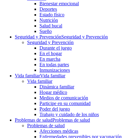
Bienestar emocional
Deportes
Estado físico
Nutrición
Salud bucal
Sueño
Seguridad y Prevención
Seguridad y Prevención
Seguridad y Prevención
Durante el juego
En el hogar
En marcha
En todas partes
Inmunizaciones
Vida familiar
Vida familiar
Vida familiar
Dinámica familiar
Hogar médico
Medios de comunicación
Participe en su comunidad
Poder del juego
Trabajo y cuidado de los niños
Problemas de salud
Problemas de salud
Problemas de salud
Afecciones médicas
Enfermedades prevenibles por vacunación