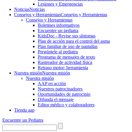
Lesiones y Emergencias
Noticias
Noticias
Consejos y Herramientas
Consejos y Herramientas
Consejos y Herramientas
Boletines informativos
Encuentre un pediatra
KidsDoc - Revise sus síntomas
Plan de acción para el control del asma
Plan familiar de uso de pantallas
Pregúntele al pediatra
Programa de mensajes de texto
Rastre​​ador de activida​d física
Retraso motor: herramienta
Nuestra misión
Nuestra misión
Nuestra misión
AAP en acción
Nuestros patrocinadores
Oportunidades de patrocinio
Difunda el mensaje
Editor médico y colaboradores
Tienda aap
Encuentre un Pediatra