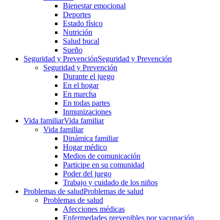
Bienestar emocional
Deportes
Estado físico
Nutrición
Salud bucal
Sueño
Seguridad y Prevención
Seguridad y Prevención
Seguridad y Prevención
Durante el juego
En el hogar
En marcha
En todas partes
Inmunizaciones
Vida familiar
Vida familiar
Vida familiar
Dinámica familiar
Hogar médico
Medios de comunicación
Participe en su comunidad
Poder del juego
Trabajo y cuidado de los niños
Problemas de salud
Problemas de salud
Problemas de salud
Afecciones médicas
Enfermedades prevenibles por vacunación