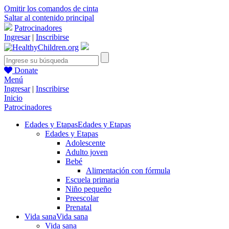
Omitir los comandos de cinta
Saltar al contenido principal
Patrocinadores
Ingresar
|
Inscribirse
Donate
Menú
Ingresar
|
Inscribirse
Inicio
Patrocinadores
Edades y Etapas
Edades y Etapas
Edades y Etapas
Adolescente
Adulto joven
Bebé
Alimentación con fórmula
Escuela primaria
Niño pequeño
Preescolar
Prenatal
Vida sana
Vida sana
Vida sana