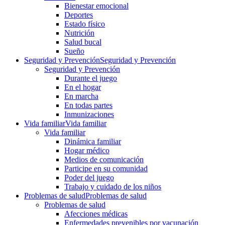
Bienestar emocional
Deportes
Estado físico
Nutrición
Salud bucal
Sueño
Seguridad y Prevención
Seguridad y Prevención
Seguridad y Prevención
Durante el juego
En el hogar
En marcha
En todas partes
Inmunizaciones
Vida familiar
Vida familiar
Vida familiar
Dinámica familiar
Hogar médico
Medios de comunicación
Participe en su comunidad
Poder del juego
Trabajo y cuidado de los niños
Problemas de salud
Problemas de salud
Problemas de salud
Afecciones médicas
Enfermedades prevenibles por vacunación