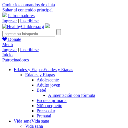
Omitir los comandos de cinta
Saltar al contenido principal
Patrocinadores
Ingresar
|
Inscribirse
Donate
Menú
Ingresar
|
Inscribirse
Inicio
Patrocinadores
Edades y Etapas
Edades y Etapas
Edades y Etapas
Adolescente
Adulto joven
Bebé
Alimentación con fórmula
Escuela primaria
Niño pequeño
Preescolar
Prenatal
Vida sana
Vida sana
Vida sana