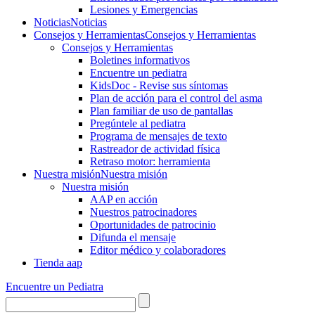
Lesiones y Emergencias
Noticias
Noticias
Consejos y Herramientas
Consejos y Herramientas
Consejos y Herramientas
Boletines informativos
Encuentre un pediatra
KidsDoc - Revise sus síntomas
Plan de acción para el control del asma
Plan familiar de uso de pantallas
Pregúntele al pediatra
Programa de mensajes de texto
Rastre​​ador de activida​d física
Retraso motor: herramienta
Nuestra misión
Nuestra misión
Nuestra misión
AAP en acción
Nuestros patrocinadores
Oportunidades de patrocinio
Difunda el mensaje
Editor médico y colaboradores
Tienda aap
Encuentre un Pediatra