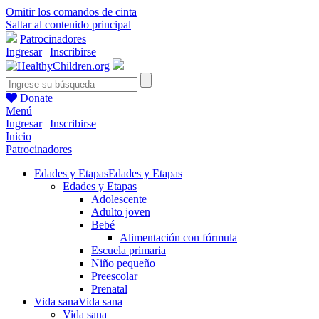
Omitir los comandos de cinta
Saltar al contenido principal
Patrocinadores
Ingresar
|
Inscribirse
Donate
Menú
Ingresar
|
Inscribirse
Inicio
Patrocinadores
Edades y Etapas
Edades y Etapas
Edades y Etapas
Adolescente
Adulto joven
Bebé
Alimentación con fórmula
Escuela primaria
Niño pequeño
Preescolar
Prenatal
Vida sana
Vida sana
Vida sana