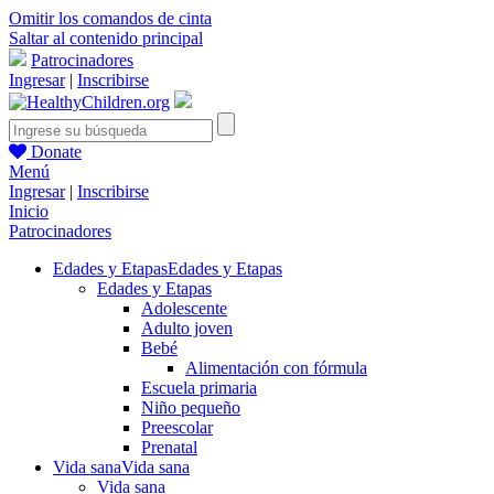
Omitir los comandos de cinta
Saltar al contenido principal
Patrocinadores
Ingresar
|
Inscribirse
Donate
Menú
Ingresar
|
Inscribirse
Inicio
Patrocinadores
Edades y Etapas
Edades y Etapas
Edades y Etapas
Adolescente
Adulto joven
Bebé
Alimentación con fórmula
Escuela primaria
Niño pequeño
Preescolar
Prenatal
Vida sana
Vida sana
Vida sana