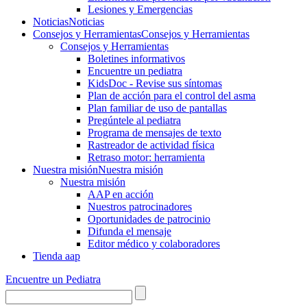
Lesiones y Emergencias
Noticias
Noticias
Consejos y Herramientas
Consejos y Herramientas
Consejos y Herramientas
Boletines informativos
Encuentre un pediatra
KidsDoc - Revise sus síntomas
Plan de acción para el control del asma
Plan familiar de uso de pantallas
Pregúntele al pediatra
Programa de mensajes de texto
Rastre​​ador de activida​d física
Retraso motor: herramienta
Nuestra misión
Nuestra misión
Nuestra misión
AAP en acción
Nuestros patrocinadores
Oportunidades de patrocinio
Difunda el mensaje
Editor médico y colaboradores
Tienda aap
Encuentre un Pediatra