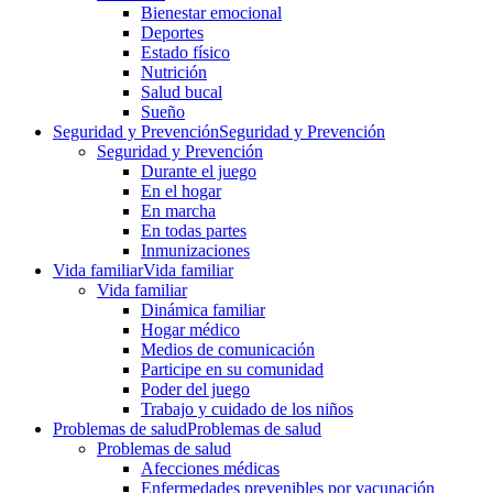
Bienestar emocional
Deportes
Estado físico
Nutrición
Salud bucal
Sueño
Seguridad y Prevención
Seguridad y Prevención
Seguridad y Prevención
Durante el juego
En el hogar
En marcha
En todas partes
Inmunizaciones
Vida familiar
Vida familiar
Vida familiar
Dinámica familiar
Hogar médico
Medios de comunicación
Participe en su comunidad
Poder del juego
Trabajo y cuidado de los niños
Problemas de salud
Problemas de salud
Problemas de salud
Afecciones médicas
Enfermedades prevenibles por vacunación