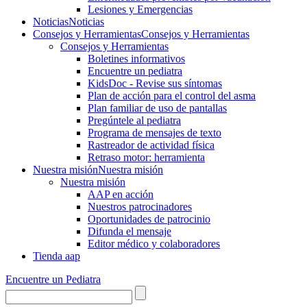
Lesiones y Emergencias
Noticias
Noticias
Consejos y Herramientas
Consejos y Herramientas
Consejos y Herramientas
Boletines informativos
Encuentre un pediatra
KidsDoc - Revise sus síntomas
Plan de acción para el control del asma
Plan familiar de uso de pantallas
Pregúntele al pediatra
Programa de mensajes de texto
Rastre​​ador de activida​d física
Retraso motor: herramienta
Nuestra misión
Nuestra misión
Nuestra misión
AAP en acción
Nuestros patrocinadores
Oportunidades de patrocinio
Difunda el mensaje
Editor médico y colaboradores
Tienda aap
Encuentre un Pediatra