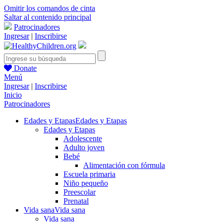
Omitir los comandos de cinta
Saltar al contenido principal
Patrocinadores
Ingresar
|
Inscribirse
Donate
Menú
Ingresar
|
Inscribirse
Inicio
Patrocinadores
Edades y Etapas
Edades y Etapas
Edades y Etapas
Adolescente
Adulto joven
Bebé
Alimentación con fórmula
Escuela primaria
Niño pequeño
Preescolar
Prenatal
Vida sana
Vida sana
Vida sana