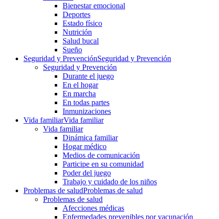
Bienestar emocional
Deportes
Estado físico
Nutrición
Salud bucal
Sueño
Seguridad y Prevención
Seguridad y Prevención
Seguridad y Prevención
Durante el juego
En el hogar
En marcha
En todas partes
Inmunizaciones
Vida familiar
Vida familiar
Vida familiar
Dinámica familiar
Hogar médico
Medios de comunicación
Participe en su comunidad
Poder del juego
Trabajo y cuidado de los niños
Problemas de salud
Problemas de salud
Problemas de salud
Afecciones médicas
Enfermedades prevenibles por vacunación