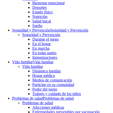
Bienestar emocional
Deportes
Estado físico
Nutrición
Salud bucal
Sueño
Seguridad y Prevención
Seguridad y Prevención
Seguridad y Prevención
Durante el juego
En el hogar
En marcha
En todas partes
Inmunizaciones
Vida familiar
Vida familiar
Vida familiar
Dinámica familiar
Hogar médico
Medios de comunicación
Participe en su comunidad
Poder del juego
Trabajo y cuidado de los niños
Problemas de salud
Problemas de salud
Problemas de salud
Afecciones médicas
Enfermedades prevenibles por vacunación