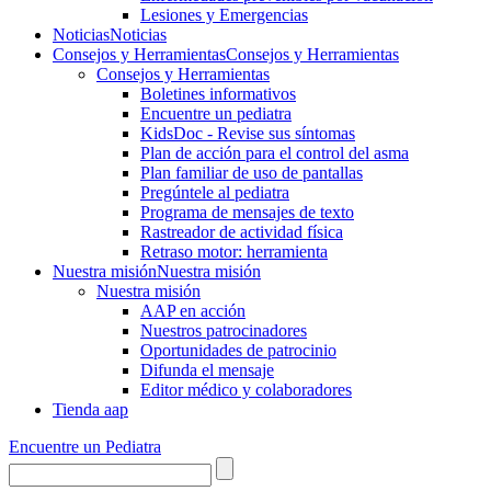
Lesiones y Emergencias
Noticias
Noticias
Consejos y Herramientas
Consejos y Herramientas
Consejos y Herramientas
Boletines informativos
Encuentre un pediatra
KidsDoc - Revise sus síntomas
Plan de acción para el control del asma
Plan familiar de uso de pantallas
Pregúntele al pediatra
Programa de mensajes de texto
Rastre​​ador de activida​d física
Retraso motor: herramienta
Nuestra misión
Nuestra misión
Nuestra misión
AAP en acción
Nuestros patrocinadores
Oportunidades de patrocinio
Difunda el mensaje
Editor médico y colaboradores
Tienda aap
Encuentre un Pediatra