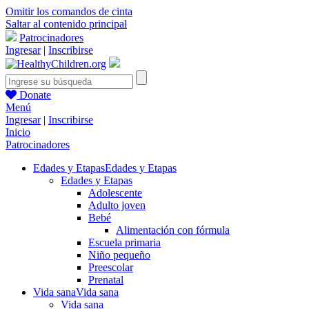
Omitir los comandos de cinta
Saltar al contenido principal
Patrocinadores
Ingresar
|
Inscribirse
Donate
Menú
Ingresar
|
Inscribirse
Inicio
Patrocinadores
Edades y Etapas
Edades y Etapas
Edades y Etapas
Adolescente
Adulto joven
Bebé
Alimentación con fórmula
Escuela primaria
Niño pequeño
Preescolar
Prenatal
Vida sana
Vida sana
Vida sana