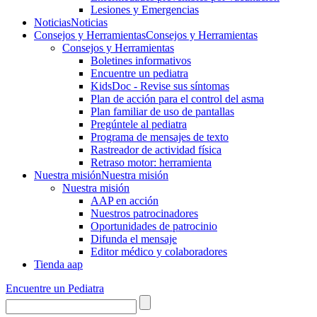
Lesiones y Emergencias
Noticias
Noticias
Consejos y Herramientas
Consejos y Herramientas
Consejos y Herramientas
Boletines informativos
Encuentre un pediatra
KidsDoc - Revise sus síntomas
Plan de acción para el control del asma
Plan familiar de uso de pantallas
Pregúntele al pediatra
Programa de mensajes de texto
Rastre​​ador de activida​d física
Retraso motor: herramienta
Nuestra misión
Nuestra misión
Nuestra misión
AAP en acción
Nuestros patrocinadores
Oportunidades de patrocinio
Difunda el mensaje
Editor médico y colaboradores
Tienda aap
Encuentre un Pediatra