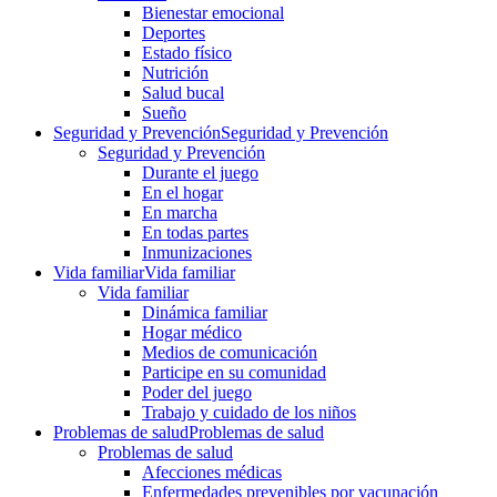
Bienestar emocional
Deportes
Estado físico
Nutrición
Salud bucal
Sueño
Seguridad y Prevención
Seguridad y Prevención
Seguridad y Prevención
Durante el juego
En el hogar
En marcha
En todas partes
Inmunizaciones
Vida familiar
Vida familiar
Vida familiar
Dinámica familiar
Hogar médico
Medios de comunicación
Participe en su comunidad
Poder del juego
Trabajo y cuidado de los niños
Problemas de salud
Problemas de salud
Problemas de salud
Afecciones médicas
Enfermedades prevenibles por vacunación