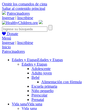
Omitir los comandos de cinta
Saltar al contenido principal
Patrocinadores
Ingresar
|
Inscribirse
Donate
Menú
Ingresar
|
Inscribirse
Inicio
Patrocinadores
Edades y Etapas
Edades y Etapas
Edades y Etapas
Adolescente
Adulto joven
Bebé
Alimentación con fórmula
Escuela primaria
Niño pequeño
Preescolar
Prenatal
Vida sana
Vida sana
Vida sana