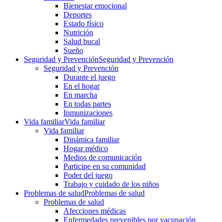
Bienestar emocional
Deportes
Estado físico
Nutrición
Salud bucal
Sueño
Seguridad y Prevención
Seguridad y Prevención
Seguridad y Prevención
Durante el juego
En el hogar
En marcha
En todas partes
Inmunizaciones
Vida familiar
Vida familiar
Vida familiar
Dinámica familiar
Hogar médico
Medios de comunicación
Participe en su comunidad
Poder del juego
Trabajo y cuidado de los niños
Problemas de salud
Problemas de salud
Problemas de salud
Afecciones médicas
Enfermedades prevenibles por vacunación