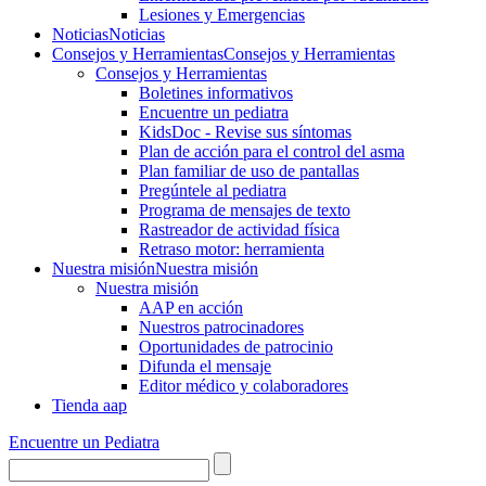
Lesiones y Emergencias
Noticias
Noticias
Consejos y Herramientas
Consejos y Herramientas
Consejos y Herramientas
Boletines informativos
Encuentre un pediatra
KidsDoc - Revise sus síntomas
Plan de acción para el control del asma
Plan familiar de uso de pantallas
Pregúntele al pediatra
Programa de mensajes de texto
Rastre​​ador de activida​d física
Retraso motor: herramienta
Nuestra misión
Nuestra misión
Nuestra misión
AAP en acción
Nuestros patrocinadores
Oportunidades de patrocinio
Difunda el mensaje
Editor médico y colaboradores
Tienda aap
Encuentre un Pediatra