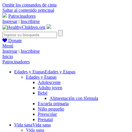
Omitir los comandos de cinta
Saltar al contenido principal
Patrocinadores
Ingresar
|
Inscribirse
Donate
Menú
Ingresar
|
Inscribirse
Inicio
Patrocinadores
Edades y Etapas
Edades y Etapas
Edades y Etapas
Adolescente
Adulto joven
Bebé
Alimentación con fórmula
Escuela primaria
Niño pequeño
Preescolar
Prenatal
Vida sana
Vida sana
Vida sana