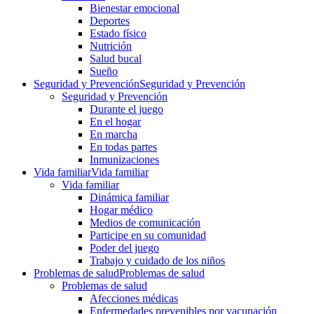
Bienestar emocional
Deportes
Estado físico
Nutrición
Salud bucal
Sueño
Seguridad y Prevención
Seguridad y Prevención
Seguridad y Prevención
Durante el juego
En el hogar
En marcha
En todas partes
Inmunizaciones
Vida familiar
Vida familiar
Vida familiar
Dinámica familiar
Hogar médico
Medios de comunicación
Participe en su comunidad
Poder del juego
Trabajo y cuidado de los niños
Problemas de salud
Problemas de salud
Problemas de salud
Afecciones médicas
Enfermedades prevenibles por vacunación