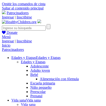
Omitir los comandos de cinta
Saltar al contenido principal
Patrocinadores
Ingresar
|
Inscribirse
Donate
Menú
Ingresar
|
Inscribirse
Inicio
Patrocinadores
Edades y Etapas
Edades y Etapas
Edades y Etapas
Adolescente
Adulto joven
Bebé
Alimentación con fórmula
Escuela primaria
Niño pequeño
Preescolar
Prenatal
Vida sana
Vida sana
Vida sana