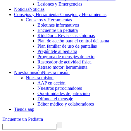
Lesiones y Emergencias
Noticias
Noticias
Consejos y Herramientas
Consejos y Herramientas
Consejos y Herramientas
Boletines informativos
Encuentre un pediatra
KidsDoc - Revise sus síntomas
Plan de acción para el control del asma
Plan familiar de uso de pantallas
Pregúntele al pediatra
Programa de mensajes de texto
Rastre​​ador de activida​d física
Retraso motor: herramienta
Nuestra misión
Nuestra misión
Nuestra misión
AAP en acción
Nuestros patrocinadores
Oportunidades de patrocinio
Difunda el mensaje
Editor médico y colaboradores
Tienda aap
Encuentre un Pediatra