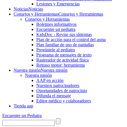
Lesiones y Emergencias
Noticias
Noticias
Consejos y Herramientas
Consejos y Herramientas
Consejos y Herramientas
Boletines informativos
Encuentre un pediatra
KidsDoc - Revise sus síntomas
Plan de acción para el control del asma
Plan familiar de uso de pantallas
Pregúntele al pediatra
Programa de mensajes de texto
Rastre​​ador de activida​d física
Retraso motor: herramienta
Nuestra misión
Nuestra misión
Nuestra misión
AAP en acción
Nuestros patrocinadores
Oportunidades de patrocinio
Difunda el mensaje
Editor médico y colaboradores
Tienda aap
Encuentre un Pediatra