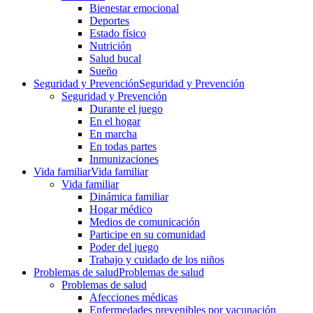
Bienestar emocional
Deportes
Estado físico
Nutrición
Salud bucal
Sueño
Seguridad y Prevención
Seguridad y Prevención
Seguridad y Prevención
Durante el juego
En el hogar
En marcha
En todas partes
Inmunizaciones
Vida familiar
Vida familiar
Vida familiar
Dinámica familiar
Hogar médico
Medios de comunicación
Participe en su comunidad
Poder del juego
Trabajo y cuidado de los niños
Problemas de salud
Problemas de salud
Problemas de salud
Afecciones médicas
Enfermedades prevenibles por vacunación