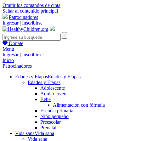
Omitir los comandos de cinta
Saltar al contenido principal
Patrocinadores
Ingresar
|
Inscribirse
Donate
Menú
Ingresar
|
Inscribirse
Inicio
Patrocinadores
Edades y Etapas
Edades y Etapas
Edades y Etapas
Adolescente
Adulto joven
Bebé
Alimentación con fórmula
Escuela primaria
Niño pequeño
Preescolar
Prenatal
Vida sana
Vida sana
Vida sana