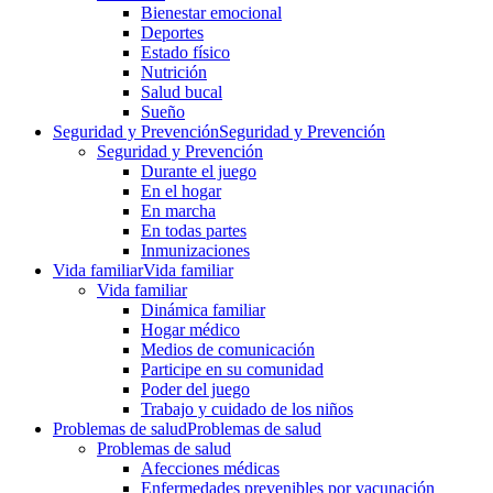
Bienestar emocional
Deportes
Estado físico
Nutrición
Salud bucal
Sueño
Seguridad y Prevención
Seguridad y Prevención
Seguridad y Prevención
Durante el juego
En el hogar
En marcha
En todas partes
Inmunizaciones
Vida familiar
Vida familiar
Vida familiar
Dinámica familiar
Hogar médico
Medios de comunicación
Participe en su comunidad
Poder del juego
Trabajo y cuidado de los niños
Problemas de salud
Problemas de salud
Problemas de salud
Afecciones médicas
Enfermedades prevenibles por vacunación