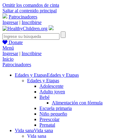
Omitir los comandos de cinta
Saltar al contenido principal
Patrocinadores
Ingresar
|
Inscribirse
Donate
Menú
Ingresar
|
Inscribirse
Inicio
Patrocinadores
Edades y Etapas
Edades y Etapas
Edades y Etapas
Adolescente
Adulto joven
Bebé
Alimentación con fórmula
Escuela primaria
Niño pequeño
Preescolar
Prenatal
Vida sana
Vida sana
Vida sana