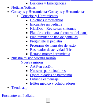
Lesiones y Emergencias
Noticias
Noticias
Consejos y Herramientas
Consejos y Herramientas
Consejos y Herramientas
Boletines informativos
Encuentre un pediatra
KidsDoc - Revise sus síntomas
Plan de acción para el control del asma
Plan familiar de uso de pantallas
Pregúntele al pediatra
Programa de mensajes de texto
Rastre​​ador de activida​d física
Retraso motor: herramienta
Nuestra misión
Nuestra misión
Nuestra misión
AAP en acción
Nuestros patrocinadores
Oportunidades de patrocinio
Difunda el mensaje
Editor médico y colaboradores
Tienda aap
Encuentre un Pediatra