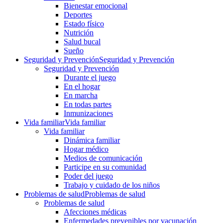
Bienestar emocional
Deportes
Estado físico
Nutrición
Salud bucal
Sueño
Seguridad y Prevención
Seguridad y Prevención
Seguridad y Prevención
Durante el juego
En el hogar
En marcha
En todas partes
Inmunizaciones
Vida familiar
Vida familiar
Vida familiar
Dinámica familiar
Hogar médico
Medios de comunicación
Participe en su comunidad
Poder del juego
Trabajo y cuidado de los niños
Problemas de salud
Problemas de salud
Problemas de salud
Afecciones médicas
Enfermedades prevenibles por vacunación