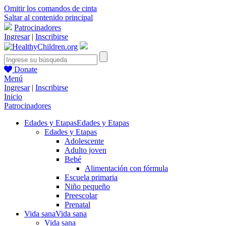
Omitir los comandos de cinta
Saltar al contenido principal
Patrocinadores
Ingresar
|
Inscribirse
Donate
Menú
Ingresar
|
Inscribirse
Inicio
Patrocinadores
Edades y Etapas
Edades y Etapas
Edades y Etapas
Adolescente
Adulto joven
Bebé
Alimentación con fórmula
Escuela primaria
Niño pequeño
Preescolar
Prenatal
Vida sana
Vida sana
Vida sana