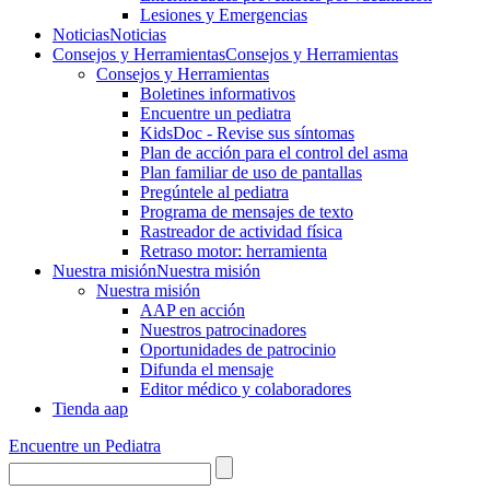
Lesiones y Emergencias
Noticias
Noticias
Consejos y Herramientas
Consejos y Herramientas
Consejos y Herramientas
Boletines informativos
Encuentre un pediatra
KidsDoc - Revise sus síntomas
Plan de acción para el control del asma
Plan familiar de uso de pantallas
Pregúntele al pediatra
Programa de mensajes de texto
Rastre​​ador de activida​d física
Retraso motor: herramienta
Nuestra misión
Nuestra misión
Nuestra misión
AAP en acción
Nuestros patrocinadores
Oportunidades de patrocinio
Difunda el mensaje
Editor médico y colaboradores
Tienda aap
Encuentre un Pediatra