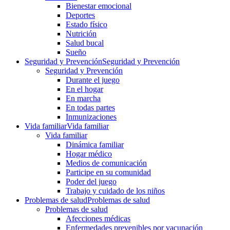
Bienestar emocional
Deportes
Estado físico
Nutrición
Salud bucal
Sueño
Seguridad y Prevención
Seguridad y Prevención
Seguridad y Prevención
Durante el juego
En el hogar
En marcha
En todas partes
Inmunizaciones
Vida familiar
Vida familiar
Vida familiar
Dinámica familiar
Hogar médico
Medios de comunicación
Participe en su comunidad
Poder del juego
Trabajo y cuidado de los niños
Problemas de salud
Problemas de salud
Problemas de salud
Afecciones médicas
Enfermedades prevenibles por vacunación