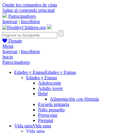
Omitir los comandos de cinta
Saltar al contenido principal
Patrocinadores
Ingresar
|
Inscribirse
Donate
Menú
Ingresar
|
Inscribirse
Inicio
Patrocinadores
Edades y Etapas
Edades y Etapas
Edades y Etapas
Adolescente
Adulto joven
Bebé
Alimentación con fórmula
Escuela primaria
Niño pequeño
Preescolar
Prenatal
Vida sana
Vida sana
Vida sana