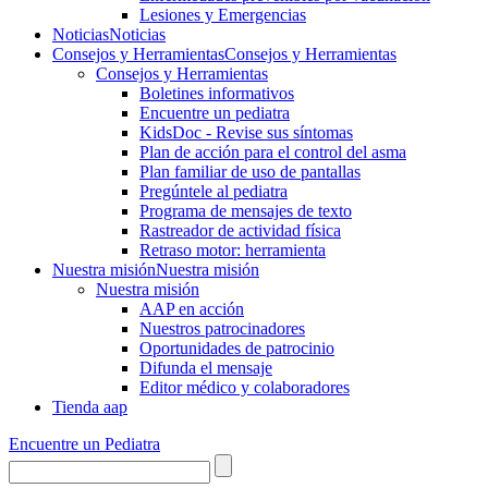
Lesiones y Emergencias
Noticias
Noticias
Consejos y Herramientas
Consejos y Herramientas
Consejos y Herramientas
Boletines informativos
Encuentre un pediatra
KidsDoc - Revise sus síntomas
Plan de acción para el control del asma
Plan familiar de uso de pantallas
Pregúntele al pediatra
Programa de mensajes de texto
Rastre​​ador de activida​d física
Retraso motor: herramienta
Nuestra misión
Nuestra misión
Nuestra misión
AAP en acción
Nuestros patrocinadores
Oportunidades de patrocinio
Difunda el mensaje
Editor médico y colaboradores
Tienda aap
Encuentre un Pediatra