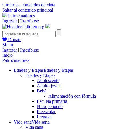
Omitir los comandos de cinta
Saltar al contenido principal
Patrocinadores
Ingresar
|
Inscribirse
Donate
Menú
Ingresar
|
Inscribirse
Inicio
Patrocinadores
Edades y Etapas
Edades y Etapas
Edades y Etapas
Adolescente
Adulto joven
Bebé
Alimentación con fórmula
Escuela primaria
Niño pequeño
Preescolar
Prenatal
Vida sana
Vida sana
Vida sana