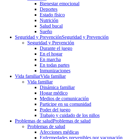
Bienestar emocional
Deportes
Estado físico
Nutrición
Salud bucal
Sueño
Seguridad y Prevención
Seguridad y Prevención
Seguridad y Prevención
Durante el juego
En el hogar
En marcha
En todas partes
Inmunizaciones
Vida familiar
Vida familiar
Vida familiar
Dinámica familiar
Hogar médico
Medios de comunicación
Participe en su comunidad
Poder del juego
Trabajo y cuidado de los niños
Problemas de salud
Problemas de salud
Problemas de salud
Afecciones médicas
Enfermedades prevenibles por vacunación