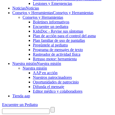
Lesiones y Emergencias
Noticias
Noticias
Consejos y Herramientas
Consejos y Herramientas
Consejos y Herramientas
Boletines informativos
Encuentre un pediatra
KidsDoc - Revise sus síntomas
Plan de acción para el control del asma
Plan familiar de uso de pantallas
Pregúntele al pediatra
Programa de mensajes de texto
Rastre​​ador de activida​d física
Retraso motor: herramienta
Nuestra misión
Nuestra misión
Nuestra misión
AAP en acción
Nuestros patrocinadores
Oportunidades de patrocinio
Difunda el mensaje
Editor médico y colaboradores
Tienda aap
Encuentre un Pediatra