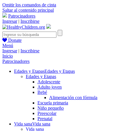
Omitir los comandos de cinta
Saltar al contenido principal
Patrocinadores
Ingresar
|
Inscribirse
Donate
Menú
Ingresar
|
Inscribirse
Inicio
Patrocinadores
Edades y Etapas
Edades y Etapas
Edades y Etapas
Adolescente
Adulto joven
Bebé
Alimentación con fórmula
Escuela primaria
Niño pequeño
Preescolar
Prenatal
Vida sana
Vida sana
Vida sana