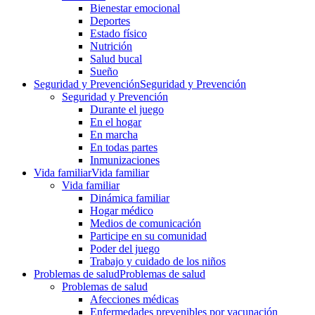
Bienestar emocional
Deportes
Estado físico
Nutrición
Salud bucal
Sueño
Seguridad y Prevención
Seguridad y Prevención
Seguridad y Prevención
Durante el juego
En el hogar
En marcha
En todas partes
Inmunizaciones
Vida familiar
Vida familiar
Vida familiar
Dinámica familiar
Hogar médico
Medios de comunicación
Participe en su comunidad
Poder del juego
Trabajo y cuidado de los niños
Problemas de salud
Problemas de salud
Problemas de salud
Afecciones médicas
Enfermedades prevenibles por vacunación