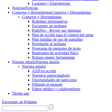
Lesiones y Emergencias
Noticias
Noticias
Consejos y Herramientas
Consejos y Herramientas
Consejos y Herramientas
Boletines informativos
Encuentre un pediatra
KidsDoc - Revise sus síntomas
Plan de acción para el control del asma
Plan familiar de uso de pantallas
Pregúntele al pediatra
Programa de mensajes de texto
Rastre​​ador de activida​d física
Retraso motor: herramienta
Nuestra misión
Nuestra misión
Nuestra misión
AAP en acción
Nuestros patrocinadores
Oportunidades de patrocinio
Difunda el mensaje
Editor médico y colaboradores
Tienda aap
Encuentre un Pediatra