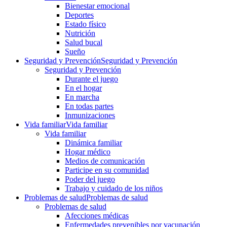
Bienestar emocional
Deportes
Estado físico
Nutrición
Salud bucal
Sueño
Seguridad y Prevención
Seguridad y Prevención
Seguridad y Prevención
Durante el juego
En el hogar
En marcha
En todas partes
Inmunizaciones
Vida familiar
Vida familiar
Vida familiar
Dinámica familiar
Hogar médico
Medios de comunicación
Participe en su comunidad
Poder del juego
Trabajo y cuidado de los niños
Problemas de salud
Problemas de salud
Problemas de salud
Afecciones médicas
Enfermedades prevenibles por vacunación