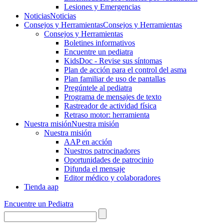
Lesiones y Emergencias
Noticias
Noticias
Consejos y Herramientas
Consejos y Herramientas
Consejos y Herramientas
Boletines informativos
Encuentre un pediatra
KidsDoc - Revise sus síntomas
Plan de acción para el control del asma
Plan familiar de uso de pantallas
Pregúntele al pediatra
Programa de mensajes de texto
Rastre​​ador de activida​d física
Retraso motor: herramienta
Nuestra misión
Nuestra misión
Nuestra misión
AAP en acción
Nuestros patrocinadores
Oportunidades de patrocinio
Difunda el mensaje
Editor médico y colaboradores
Tienda aap
Encuentre un Pediatra