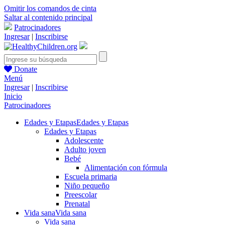
Omitir los comandos de cinta
Saltar al contenido principal
Patrocinadores
Ingresar
|
Inscribirse
Donate
Menú
Ingresar
|
Inscribirse
Inicio
Patrocinadores
Edades y Etapas
Edades y Etapas
Edades y Etapas
Adolescente
Adulto joven
Bebé
Alimentación con fórmula
Escuela primaria
Niño pequeño
Preescolar
Prenatal
Vida sana
Vida sana
Vida sana