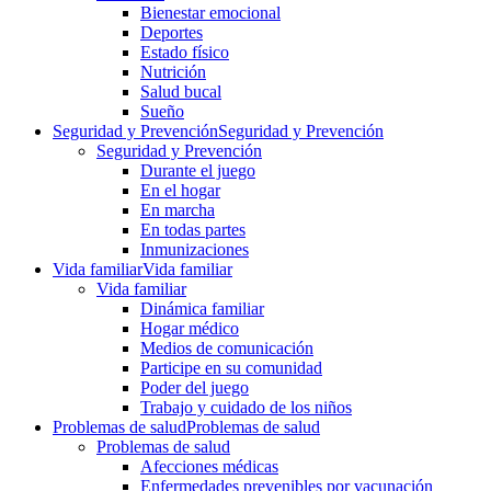
Bienestar emocional
Deportes
Estado físico
Nutrición
Salud bucal
Sueño
Seguridad y Prevención
Seguridad y Prevención
Seguridad y Prevención
Durante el juego
En el hogar
En marcha
En todas partes
Inmunizaciones
Vida familiar
Vida familiar
Vida familiar
Dinámica familiar
Hogar médico
Medios de comunicación
Participe en su comunidad
Poder del juego
Trabajo y cuidado de los niños
Problemas de salud
Problemas de salud
Problemas de salud
Afecciones médicas
Enfermedades prevenibles por vacunación