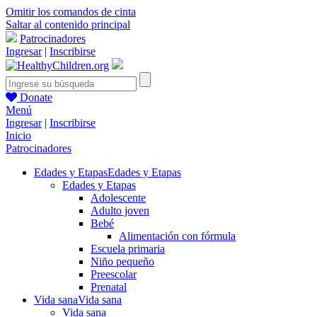
Omitir los comandos de cinta
Saltar al contenido principal
Patrocinadores
Ingresar
|
Inscribirse
Donate
Menú
Ingresar
|
Inscribirse
Inicio
Patrocinadores
Edades y Etapas
Edades y Etapas
Edades y Etapas
Adolescente
Adulto joven
Bebé
Alimentación con fórmula
Escuela primaria
Niño pequeño
Preescolar
Prenatal
Vida sana
Vida sana
Vida sana