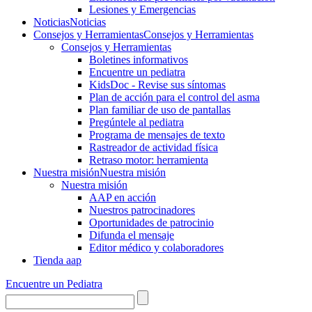
Lesiones y Emergencias
Noticias
Noticias
Consejos y Herramientas
Consejos y Herramientas
Consejos y Herramientas
Boletines informativos
Encuentre un pediatra
KidsDoc - Revise sus síntomas
Plan de acción para el control del asma
Plan familiar de uso de pantallas
Pregúntele al pediatra
Programa de mensajes de texto
Rastre​​ador de activida​d física
Retraso motor: herramienta
Nuestra misión
Nuestra misión
Nuestra misión
AAP en acción
Nuestros patrocinadores
Oportunidades de patrocinio
Difunda el mensaje
Editor médico y colaboradores
Tienda aap
Encuentre un Pediatra