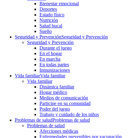
Bienestar emocional
Deportes
Estado físico
Nutrición
Salud bucal
Sueño
Seguridad y Prevención
Seguridad y Prevención
Seguridad y Prevención
Durante el juego
En el hogar
En marcha
En todas partes
Inmunizaciones
Vida familiar
Vida familiar
Vida familiar
Dinámica familiar
Hogar médico
Medios de comunicación
Participe en su comunidad
Poder del juego
Trabajo y cuidado de los niños
Problemas de salud
Problemas de salud
Problemas de salud
Afecciones médicas
Enfermedades prevenibles por vacunación