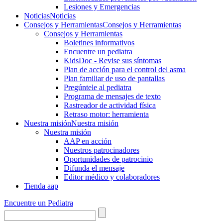
Lesiones y Emergencias
Noticias
Noticias
Consejos y Herramientas
Consejos y Herramientas
Consejos y Herramientas
Boletines informativos
Encuentre un pediatra
KidsDoc - Revise sus síntomas
Plan de acción para el control del asma
Plan familiar de uso de pantallas
Pregúntele al pediatra
Programa de mensajes de texto
Rastre​​ador de activida​d física
Retraso motor: herramienta
Nuestra misión
Nuestra misión
Nuestra misión
AAP en acción
Nuestros patrocinadores
Oportunidades de patrocinio
Difunda el mensaje
Editor médico y colaboradores
Tienda aap
Encuentre un Pediatra