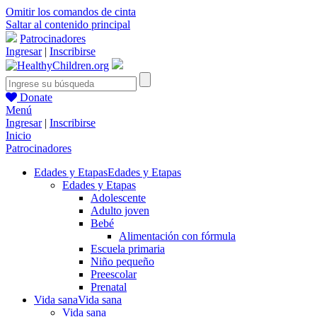
Omitir los comandos de cinta
Saltar al contenido principal
Patrocinadores
Ingresar
|
Inscribirse
Donate
Menú
Ingresar
|
Inscribirse
Inicio
Patrocinadores
Edades y Etapas
Edades y Etapas
Edades y Etapas
Adolescente
Adulto joven
Bebé
Alimentación con fórmula
Escuela primaria
Niño pequeño
Preescolar
Prenatal
Vida sana
Vida sana
Vida sana