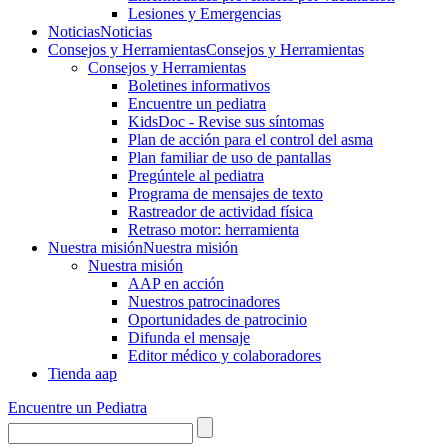
Lesiones y Emergencias
Noticias
Noticias
Consejos y Herramientas
Consejos y Herramientas
Consejos y Herramientas
Boletines informativos
Encuentre un pediatra
KidsDoc - Revise sus síntomas
Plan de acción para el control del asma
Plan familiar de uso de pantallas
Pregúntele al pediatra
Programa de mensajes de texto
Rastre​​ador de activida​d física
Retraso motor: herramienta
Nuestra misión
Nuestra misión
Nuestra misión
AAP en acción
Nuestros patrocinadores
Oportunidades de patrocinio
Difunda el mensaje
Editor médico y colaboradores
Tienda aap
Encuentre un Pediatra