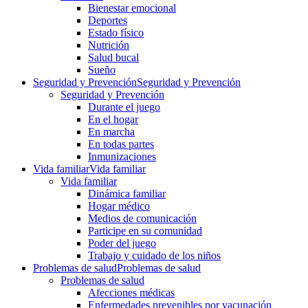
Bienestar emocional
Deportes
Estado físico
Nutrición
Salud bucal
Sueño
Seguridad y Prevención
Seguridad y Prevención
Seguridad y Prevención
Durante el juego
En el hogar
En marcha
En todas partes
Inmunizaciones
Vida familiar
Vida familiar
Vida familiar
Dinámica familiar
Hogar médico
Medios de comunicación
Participe en su comunidad
Poder del juego
Trabajo y cuidado de los niños
Problemas de salud
Problemas de salud
Problemas de salud
Afecciones médicas
Enfermedades prevenibles por vacunación