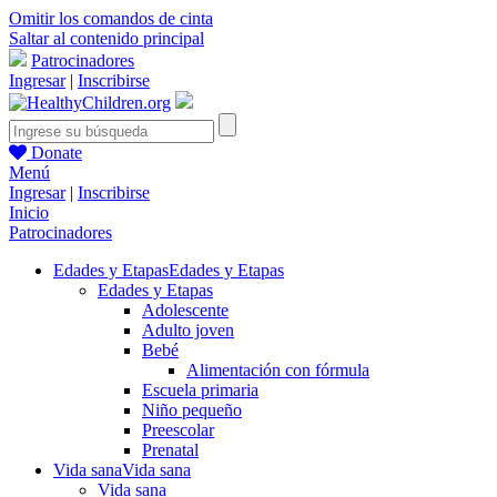
Omitir los comandos de cinta
Saltar al contenido principal
Patrocinadores
Ingresar
|
Inscribirse
Donate
Menú
Ingresar
|
Inscribirse
Inicio
Patrocinadores
Edades y Etapas
Edades y Etapas
Edades y Etapas
Adolescente
Adulto joven
Bebé
Alimentación con fórmula
Escuela primaria
Niño pequeño
Preescolar
Prenatal
Vida sana
Vida sana
Vida sana