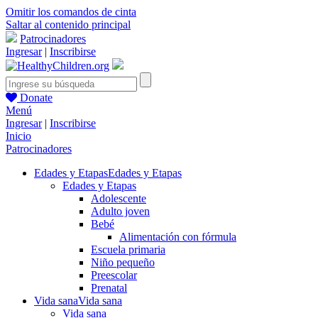
Omitir los comandos de cinta
Saltar al contenido principal
Patrocinadores
Ingresar
|
Inscribirse
Donate
Menú
Ingresar
|
Inscribirse
Inicio
Patrocinadores
Edades y Etapas
Edades y Etapas
Edades y Etapas
Adolescente
Adulto joven
Bebé
Alimentación con fórmula
Escuela primaria
Niño pequeño
Preescolar
Prenatal
Vida sana
Vida sana
Vida sana