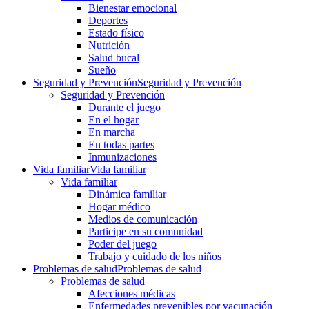
Bienestar emocional
Deportes
Estado físico
Nutrición
Salud bucal
Sueño
Seguridad y Prevención
Seguridad y Prevención
Seguridad y Prevención
Durante el juego
En el hogar
En marcha
En todas partes
Inmunizaciones
Vida familiar
Vida familiar
Vida familiar
Dinámica familiar
Hogar médico
Medios de comunicación
Participe en su comunidad
Poder del juego
Trabajo y cuidado de los niños
Problemas de salud
Problemas de salud
Problemas de salud
Afecciones médicas
Enfermedades prevenibles por vacunación