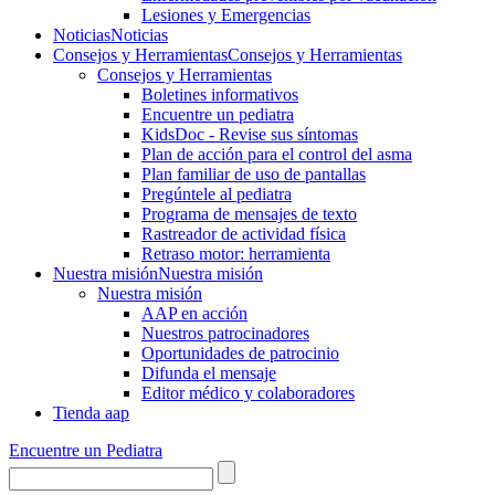
Lesiones y Emergencias
Noticias
Noticias
Consejos y Herramientas
Consejos y Herramientas
Consejos y Herramientas
Boletines informativos
Encuentre un pediatra
KidsDoc - Revise sus síntomas
Plan de acción para el control del asma
Plan familiar de uso de pantallas
Pregúntele al pediatra
Programa de mensajes de texto
Rastre​​ador de activida​d física
Retraso motor: herramienta
Nuestra misión
Nuestra misión
Nuestra misión
AAP en acción
Nuestros patrocinadores
Oportunidades de patrocinio
Difunda el mensaje
Editor médico y colaboradores
Tienda aap
Encuentre un Pediatra