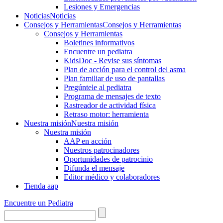
Lesiones y Emergencias
Noticias
Noticias
Consejos y Herramientas
Consejos y Herramientas
Consejos y Herramientas
Boletines informativos
Encuentre un pediatra
KidsDoc - Revise sus síntomas
Plan de acción para el control del asma
Plan familiar de uso de pantallas
Pregúntele al pediatra
Programa de mensajes de texto
Rastre​​ador de activida​d física
Retraso motor: herramienta
Nuestra misión
Nuestra misión
Nuestra misión
AAP en acción
Nuestros patrocinadores
Oportunidades de patrocinio
Difunda el mensaje
Editor médico y colaboradores
Tienda aap
Encuentre un Pediatra