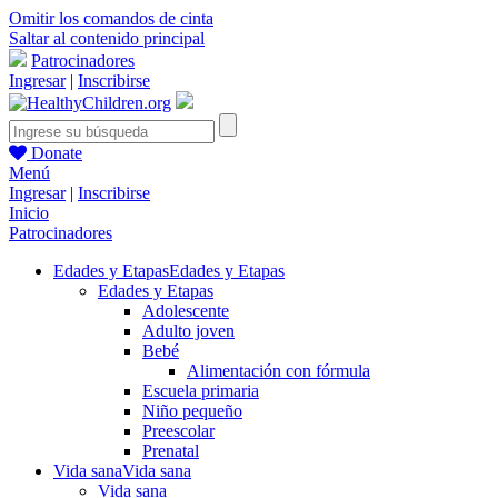
Omitir los comandos de cinta
Saltar al contenido principal
Patrocinadores
Ingresar
|
Inscribirse
Donate
Menú
Ingresar
|
Inscribirse
Inicio
Patrocinadores
Edades y Etapas
Edades y Etapas
Edades y Etapas
Adolescente
Adulto joven
Bebé
Alimentación con fórmula
Escuela primaria
Niño pequeño
Preescolar
Prenatal
Vida sana
Vida sana
Vida sana