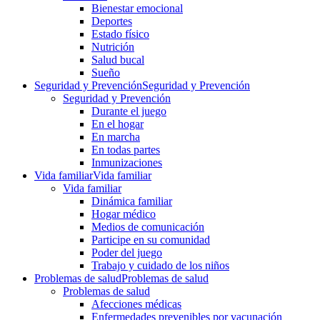
Bienestar emocional
Deportes
Estado físico
Nutrición
Salud bucal
Sueño
Seguridad y Prevención
Seguridad y Prevención
Seguridad y Prevención
Durante el juego
En el hogar
En marcha
En todas partes
Inmunizaciones
Vida familiar
Vida familiar
Vida familiar
Dinámica familiar
Hogar médico
Medios de comunicación
Participe en su comunidad
Poder del juego
Trabajo y cuidado de los niños
Problemas de salud
Problemas de salud
Problemas de salud
Afecciones médicas
Enfermedades prevenibles por vacunación