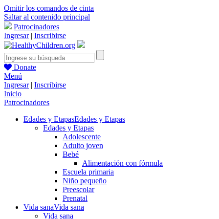
Omitir los comandos de cinta
Saltar al contenido principal
Patrocinadores
Ingresar
|
Inscribirse
Donate
Menú
Ingresar
|
Inscribirse
Inicio
Patrocinadores
Edades y Etapas
Edades y Etapas
Edades y Etapas
Adolescente
Adulto joven
Bebé
Alimentación con fórmula
Escuela primaria
Niño pequeño
Preescolar
Prenatal
Vida sana
Vida sana
Vida sana