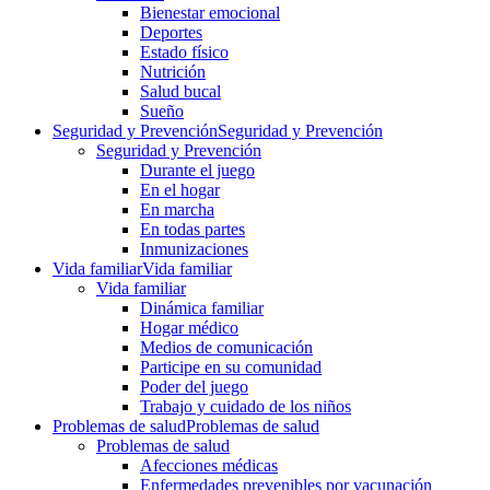
Bienestar emocional
Deportes
Estado físico
Nutrición
Salud bucal
Sueño
Seguridad y Prevención
Seguridad y Prevención
Seguridad y Prevención
Durante el juego
En el hogar
En marcha
En todas partes
Inmunizaciones
Vida familiar
Vida familiar
Vida familiar
Dinámica familiar
Hogar médico
Medios de comunicación
Participe en su comunidad
Poder del juego
Trabajo y cuidado de los niños
Problemas de salud
Problemas de salud
Problemas de salud
Afecciones médicas
Enfermedades prevenibles por vacunación