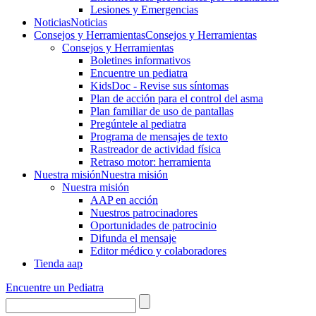
Lesiones y Emergencias
Noticias
Noticias
Consejos y Herramientas
Consejos y Herramientas
Consejos y Herramientas
Boletines informativos
Encuentre un pediatra
KidsDoc - Revise sus síntomas
Plan de acción para el control del asma
Plan familiar de uso de pantallas
Pregúntele al pediatra
Programa de mensajes de texto
Rastre​​ador de activida​d física
Retraso motor: herramienta
Nuestra misión
Nuestra misión
Nuestra misión
AAP en acción
Nuestros patrocinadores
Oportunidades de patrocinio
Difunda el mensaje
Editor médico y colaboradores
Tienda aap
Encuentre un Pediatra