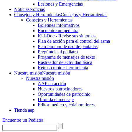
Lesiones y Emergencias
Noticias
Noticias
Consejos y Herramientas
Consejos y Herramientas
Consejos y Herramientas
Boletines informativos
Encuentre un pediatra
KidsDoc - Revise sus síntomas
Plan de acción para el control del asma
Plan familiar de uso de pantallas
Pregúntele al pediatra
Programa de mensajes de texto
Rastre​​ador de activida​d física
Retraso motor: herramienta
Nuestra misión
Nuestra misión
Nuestra misión
AAP en acción
Nuestros patrocinadores
Oportunidades de patrocinio
Difunda el mensaje
Editor médico y colaboradores
Tienda aap
Encuentre un Pediatra