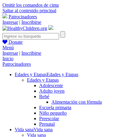
Omitir los comandos de cinta
Saltar al contenido principal
Patrocinadores
Ingresar
|
Inscribirse
Donate
Menú
Ingresar
|
Inscribirse
Inicio
Patrocinadores
Edades y Etapas
Edades y Etapas
Edades y Etapas
Adolescente
Adulto joven
Bebé
Alimentación con fórmula
Escuela primaria
Niño pequeño
Preescolar
Prenatal
Vida sana
Vida sana
Vida sana