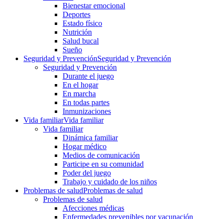
Bienestar emocional
Deportes
Estado físico
Nutrición
Salud bucal
Sueño
Seguridad y Prevención
Seguridad y Prevención
Seguridad y Prevención
Durante el juego
En el hogar
En marcha
En todas partes
Inmunizaciones
Vida familiar
Vida familiar
Vida familiar
Dinámica familiar
Hogar médico
Medios de comunicación
Participe en su comunidad
Poder del juego
Trabajo y cuidado de los niños
Problemas de salud
Problemas de salud
Problemas de salud
Afecciones médicas
Enfermedades prevenibles por vacunación