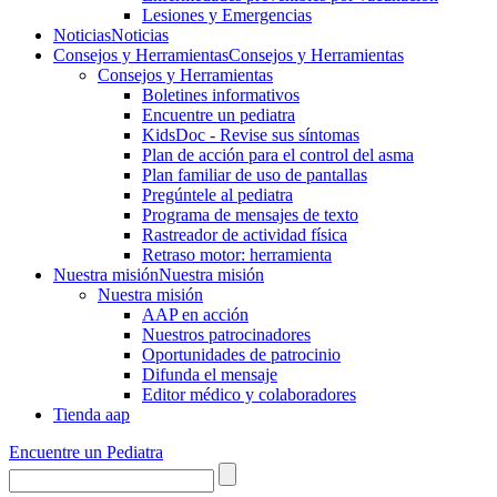
Lesiones y Emergencias
Noticias
Noticias
Consejos y Herramientas
Consejos y Herramientas
Consejos y Herramientas
Boletines informativos
Encuentre un pediatra
KidsDoc - Revise sus síntomas
Plan de acción para el control del asma
Plan familiar de uso de pantallas
Pregúntele al pediatra
Programa de mensajes de texto
Rastre​​ador de activida​d física
Retraso motor: herramienta
Nuestra misión
Nuestra misión
Nuestra misión
AAP en acción
Nuestros patrocinadores
Oportunidades de patrocinio
Difunda el mensaje
Editor médico y colaboradores
Tienda aap
Encuentre un Pediatra