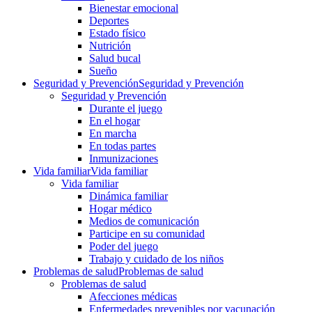
Bienestar emocional
Deportes
Estado físico
Nutrición
Salud bucal
Sueño
Seguridad y Prevención
Seguridad y Prevención
Seguridad y Prevención
Durante el juego
En el hogar
En marcha
En todas partes
Inmunizaciones
Vida familiar
Vida familiar
Vida familiar
Dinámica familiar
Hogar médico
Medios de comunicación
Participe en su comunidad
Poder del juego
Trabajo y cuidado de los niños
Problemas de salud
Problemas de salud
Problemas de salud
Afecciones médicas
Enfermedades prevenibles por vacunación