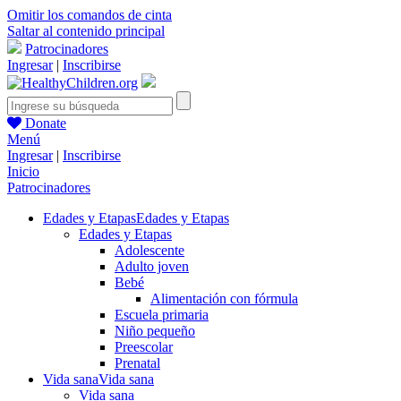
Omitir los comandos de cinta
Saltar al contenido principal
Patrocinadores
Ingresar
|
Inscribirse
Donate
Menú
Ingresar
|
Inscribirse
Inicio
Patrocinadores
Edades y Etapas
Edades y Etapas
Edades y Etapas
Adolescente
Adulto joven
Bebé
Alimentación con fórmula
Escuela primaria
Niño pequeño
Preescolar
Prenatal
Vida sana
Vida sana
Vida sana