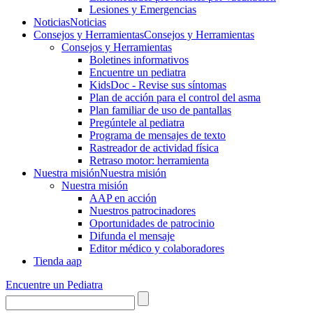
Lesiones y Emergencias
Noticias
Noticias
Consejos y Herramientas
Consejos y Herramientas
Consejos y Herramientas
Boletines informativos
Encuentre un pediatra
KidsDoc - Revise sus síntomas
Plan de acción para el control del asma
Plan familiar de uso de pantallas
Pregúntele al pediatra
Programa de mensajes de texto
Rastre​​ador de activida​d física
Retraso motor: herramienta
Nuestra misión
Nuestra misión
Nuestra misión
AAP en acción
Nuestros patrocinadores
Oportunidades de patrocinio
Difunda el mensaje
Editor médico y colaboradores
Tienda aap
Encuentre un Pediatra