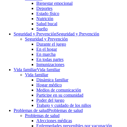
Bienestar emocional
Deportes
Estado físico
Nutrición
Salud bucal
Sueño
Seguridad y Prevención
Seguridad y Prevención
Seguridad y Prevención
Durante el juego
En el hogar
En marcha
En todas partes
Inmunizaciones
Vida familiar
Vida familiar
Vida familiar
Dinámica familiar
Hogar médico
Medios de comunicación
Participe en su comunidad
Poder del juego
Trabajo y cuidado de los niños
Problemas de salud
Problemas de salud
Problemas de salud
Afecciones médicas
Enfermedades prevenibles por vacunación