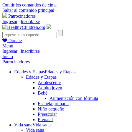
Omitir los comandos de cinta
Saltar al contenido principal
Patrocinadores
Ingresar
|
Inscribirse
Donate
Menú
Ingresar
|
Inscribirse
Inicio
Patrocinadores
Edades y Etapas
Edades y Etapas
Edades y Etapas
Adolescente
Adulto joven
Bebé
Alimentación con fórmula
Escuela primaria
Niño pequeño
Preescolar
Prenatal
Vida sana
Vida sana
Vida sana