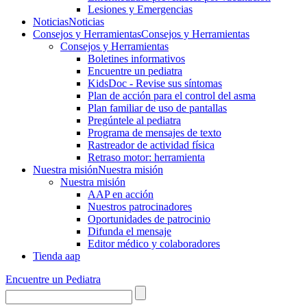
Lesiones y Emergencias
Noticias
Noticias
Consejos y Herramientas
Consejos y Herramientas
Consejos y Herramientas
Boletines informativos
Encuentre un pediatra
KidsDoc - Revise sus síntomas
Plan de acción para el control del asma
Plan familiar de uso de pantallas
Pregúntele al pediatra
Programa de mensajes de texto
Rastre​​ador de activida​d física
Retraso motor: herramienta
Nuestra misión
Nuestra misión
Nuestra misión
AAP en acción
Nuestros patrocinadores
Oportunidades de patrocinio
Difunda el mensaje
Editor médico y colaboradores
Tienda aap
Encuentre un Pediatra