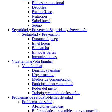
Bienestar emocional
Deportes
Estado físico
Nutrición
Salud bucal
Sueño
Seguridad y Prevención
Seguridad y Prevención
Seguridad y Prevención
Durante el juego
En el hogar
En marcha
En todas partes
Inmunizaciones
Vida familiar
Vida familiar
Vida familiar
Dinámica familiar
Hogar médico
Medios de comunicación
Participe en su comunidad
Poder del juego
Trabajo y cuidado de los niños
Problemas de salud
Problemas de salud
Problemas de salud
Afecciones médicas
Enfermedades prevenibles por vacunación