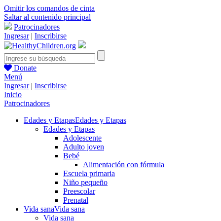
Omitir los comandos de cinta
Saltar al contenido principal
Patrocinadores
Ingresar
|
Inscribirse
Donate
Menú
Ingresar
|
Inscribirse
Inicio
Patrocinadores
Edades y Etapas
Edades y Etapas
Edades y Etapas
Adolescente
Adulto joven
Bebé
Alimentación con fórmula
Escuela primaria
Niño pequeño
Preescolar
Prenatal
Vida sana
Vida sana
Vida sana