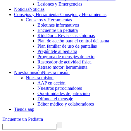
Lesiones y Emergencias
Noticias
Noticias
Consejos y Herramientas
Consejos y Herramientas
Consejos y Herramientas
Boletines informativos
Encuentre un pediatra
KidsDoc - Revise sus síntomas
Plan de acción para el control del asma
Plan familiar de uso de pantallas
Pregúntele al pediatra
Programa de mensajes de texto
Rastre​​ador de activida​d física
Retraso motor: herramienta
Nuestra misión
Nuestra misión
Nuestra misión
AAP en acción
Nuestros patrocinadores
Oportunidades de patrocinio
Difunda el mensaje
Editor médico y colaboradores
Tienda aap
Encuentre un Pediatra