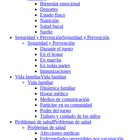
Bienestar emocional
Deportes
Estado físico
Nutrición
Salud bucal
Sueño
Seguridad y Prevención
Seguridad y Prevención
Seguridad y Prevención
Durante el juego
En el hogar
En marcha
En todas partes
Inmunizaciones
Vida familiar
Vida familiar
Vida familiar
Dinámica familiar
Hogar médico
Medios de comunicación
Participe en su comunidad
Poder del juego
Trabajo y cuidado de los niños
Problemas de salud
Problemas de salud
Problemas de salud
Afecciones médicas
Enfermedades prevenibles por vacunación