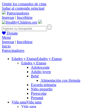
Omitir los comandos de cinta
Saltar al contenido principal
Patrocinadores
Ingresar
|
Inscribirse
Donate
Menú
Ingresar
|
Inscribirse
Inicio
Patrocinadores
Edades y Etapas
Edades y Etapas
Edades y Etapas
Adolescente
Adulto joven
Bebé
Alimentación con fórmula
Escuela primaria
Niño pequeño
Preescolar
Prenatal
Vida sana
Vida sana
Vida sana