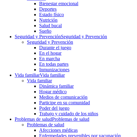
Bienestar emocional
Deportes
Estado físico
Nutrición
Salud bucal
Sueño
Seguridad y Prevención
Seguridad y Prevención
Seguridad y Prevención
Durante el juego
En el hogar
En marcha
En todas partes
Inmunizaciones
Vida familiar
Vida familiar
Vida familiar
Dinámica familiar
Hogar médico
Medios de comunicación
Participe en su comunidad
Poder del juego
Trabajo y cuidado de los niños
Problemas de salud
Problemas de salud
Problemas de salud
Afecciones médicas
Enfermedades prevenibles por vacunación