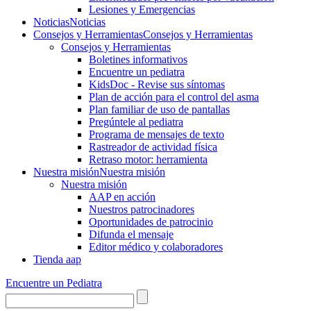
Lesiones y Emergencias
Noticias
Noticias
Consejos y Herramientas
Consejos y Herramientas
Consejos y Herramientas
Boletines informativos
Encuentre un pediatra
KidsDoc - Revise sus síntomas
Plan de acción para el control del asma
Plan familiar de uso de pantallas
Pregúntele al pediatra
Programa de mensajes de texto
Rastre​​ador de activida​d física
Retraso motor: herramienta
Nuestra misión
Nuestra misión
Nuestra misión
AAP en acción
Nuestros patrocinadores
Oportunidades de patrocinio
Difunda el mensaje
Editor médico y colaboradores
Tienda aap
Encuentre un Pediatra