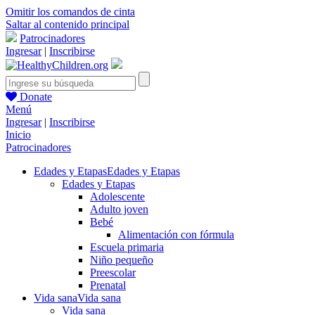
Omitir los comandos de cinta
Saltar al contenido principal
Patrocinadores
Ingresar
|
Inscribirse
Donate
Menú
Ingresar
|
Inscribirse
Inicio
Patrocinadores
Edades y Etapas
Edades y Etapas
Edades y Etapas
Adolescente
Adulto joven
Bebé
Alimentación con fórmula
Escuela primaria
Niño pequeño
Preescolar
Prenatal
Vida sana
Vida sana
Vida sana