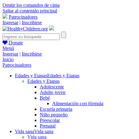
Omitir los comandos de cinta
Saltar al contenido principal
Patrocinadores
Ingresar
|
Inscribirse
Donate
Menú
Ingresar
|
Inscribirse
Inicio
Patrocinadores
Edades y Etapas
Edades y Etapas
Edades y Etapas
Adolescente
Adulto joven
Bebé
Alimentación con fórmula
Escuela primaria
Niño pequeño
Preescolar
Prenatal
Vida sana
Vida sana
Vida sana