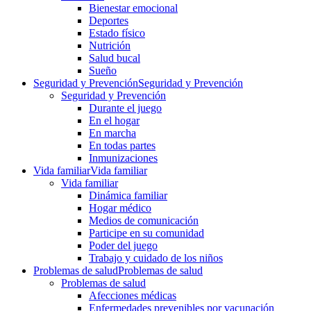
Bienestar emocional
Deportes
Estado físico
Nutrición
Salud bucal
Sueño
Seguridad y Prevención
Seguridad y Prevención
Seguridad y Prevención
Durante el juego
En el hogar
En marcha
En todas partes
Inmunizaciones
Vida familiar
Vida familiar
Vida familiar
Dinámica familiar
Hogar médico
Medios de comunicación
Participe en su comunidad
Poder del juego
Trabajo y cuidado de los niños
Problemas de salud
Problemas de salud
Problemas de salud
Afecciones médicas
Enfermedades prevenibles por vacunación