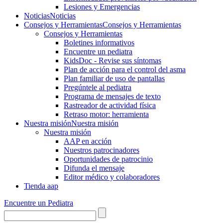
Lesiones y Emergencias
Noticias
Noticias
Consejos y Herramientas
Consejos y Herramientas
Consejos y Herramientas
Boletines informativos
Encuentre un pediatra
KidsDoc - Revise sus síntomas
Plan de acción para el control del asma
Plan familiar de uso de pantallas
Pregúntele al pediatra
Programa de mensajes de texto
Rastre​​ador de activida​d física
Retraso motor: herramienta
Nuestra misión
Nuestra misión
Nuestra misión
AAP en acción
Nuestros patrocinadores
Oportunidades de patrocinio
Difunda el mensaje
Editor médico y colaboradores
Tienda aap
Encuentre un Pediatra