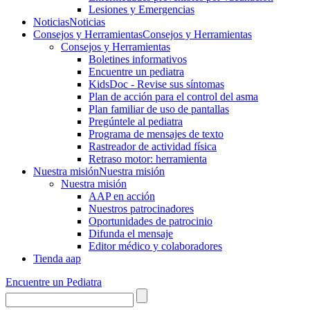
Lesiones y Emergencias
Noticias
Noticias
Consejos y Herramientas
Consejos y Herramientas
Consejos y Herramientas
Boletines informativos
Encuentre un pediatra
KidsDoc - Revise sus síntomas
Plan de acción para el control del asma
Plan familiar de uso de pantallas
Pregúntele al pediatra
Programa de mensajes de texto
Rastre​​ador de activida​d física
Retraso motor: herramienta
Nuestra misión
Nuestra misión
Nuestra misión
AAP en acción
Nuestros patrocinadores
Oportunidades de patrocinio
Difunda el mensaje
Editor médico y colaboradores
Tienda aap
Encuentre un Pediatra