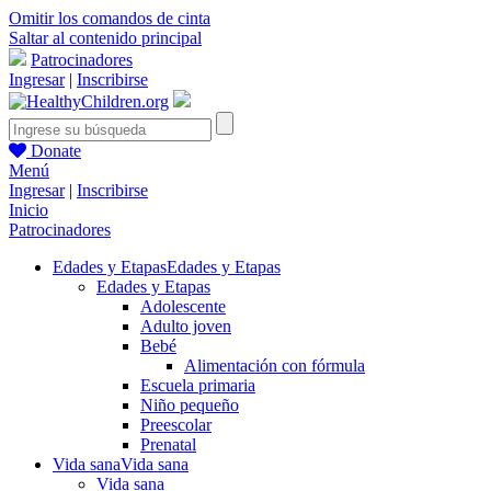
Omitir los comandos de cinta
Saltar al contenido principal
Patrocinadores
Ingresar
|
Inscribirse
Donate
Menú
Ingresar
|
Inscribirse
Inicio
Patrocinadores
Edades y Etapas
Edades y Etapas
Edades y Etapas
Adolescente
Adulto joven
Bebé
Alimentación con fórmula
Escuela primaria
Niño pequeño
Preescolar
Prenatal
Vida sana
Vida sana
Vida sana