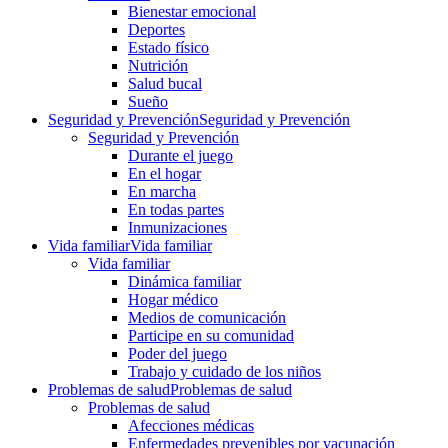
Bienestar emocional
Deportes
Estado físico
Nutrición
Salud bucal
Sueño
Seguridad y Prevención
Seguridad y Prevención
Seguridad y Prevención
Durante el juego
En el hogar
En marcha
En todas partes
Inmunizaciones
Vida familiar
Vida familiar
Vida familiar
Dinámica familiar
Hogar médico
Medios de comunicación
Participe en su comunidad
Poder del juego
Trabajo y cuidado de los niños
Problemas de salud
Problemas de salud
Problemas de salud
Afecciones médicas
Enfermedades prevenibles por vacunación