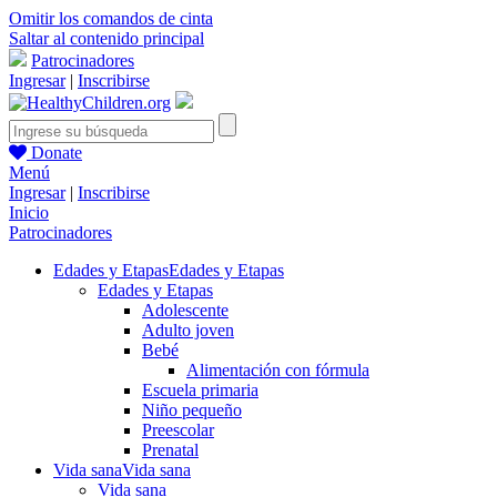
Omitir los comandos de cinta
Saltar al contenido principal
Patrocinadores
Ingresar
|
Inscribirse
Donate
Menú
Ingresar
|
Inscribirse
Inicio
Patrocinadores
Edades y Etapas
Edades y Etapas
Edades y Etapas
Adolescente
Adulto joven
Bebé
Alimentación con fórmula
Escuela primaria
Niño pequeño
Preescolar
Prenatal
Vida sana
Vida sana
Vida sana