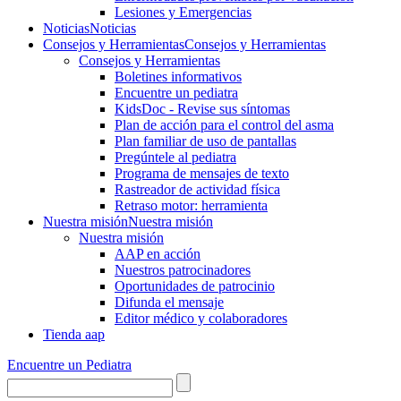
Lesiones y Emergencias
Noticias
Noticias
Consejos y Herramientas
Consejos y Herramientas
Consejos y Herramientas
Boletines informativos
Encuentre un pediatra
KidsDoc - Revise sus síntomas
Plan de acción para el control del asma
Plan familiar de uso de pantallas
Pregúntele al pediatra
Programa de mensajes de texto
Rastre​​ador de activida​d física
Retraso motor: herramienta
Nuestra misión
Nuestra misión
Nuestra misión
AAP en acción
Nuestros patrocinadores
Oportunidades de patrocinio
Difunda el mensaje
Editor médico y colaboradores
Tienda aap
Encuentre un Pediatra