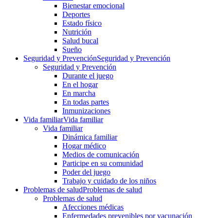
Bienestar emocional
Deportes
Estado físico
Nutrición
Salud bucal
Sueño
Seguridad y Prevención
Seguridad y Prevención
Seguridad y Prevención
Durante el juego
En el hogar
En marcha
En todas partes
Inmunizaciones
Vida familiar
Vida familiar
Vida familiar
Dinámica familiar
Hogar médico
Medios de comunicación
Participe en su comunidad
Poder del juego
Trabajo y cuidado de los niños
Problemas de salud
Problemas de salud
Problemas de salud
Afecciones médicas
Enfermedades prevenibles por vacunación