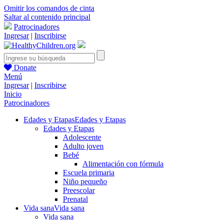
Omitir los comandos de cinta
Saltar al contenido principal
Patrocinadores
Ingresar
|
Inscribirse
Donate
Menú
Ingresar
|
Inscribirse
Inicio
Patrocinadores
Edades y Etapas
Edades y Etapas
Edades y Etapas
Adolescente
Adulto joven
Bebé
Alimentación con fórmula
Escuela primaria
Niño pequeño
Preescolar
Prenatal
Vida sana
Vida sana
Vida sana