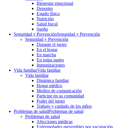
Bienestar emocional
Deportes
Estado físico
Nutrición
Salud bucal
Sueño
Seguridad y Prevención
Seguridad y Prevención
Seguridad y Prevención
Durante el juego
En el hogar
En marcha
En todas partes
Inmunizaciones
Vida familiar
Vida familiar
Vida familiar
Dinámica familiar
Hogar médico
Medios de comunicación
Participe en su comunidad
Poder del juego
Trabajo y cuidado de los niños
Problemas de salud
Problemas de salud
Problemas de salud
Afecciones médicas
Enfermedades prevenibles por vacunación