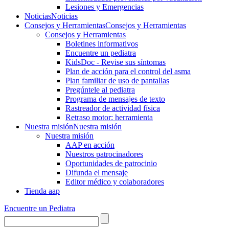
Lesiones y Emergencias
Noticias
Noticias
Consejos y Herramientas
Consejos y Herramientas
Consejos y Herramientas
Boletines informativos
Encuentre un pediatra
KidsDoc - Revise sus síntomas
Plan de acción para el control del asma
Plan familiar de uso de pantallas
Pregúntele al pediatra
Programa de mensajes de texto
Rastre​​ador de activida​d física
Retraso motor: herramienta
Nuestra misión
Nuestra misión
Nuestra misión
AAP en acción
Nuestros patrocinadores
Oportunidades de patrocinio
Difunda el mensaje
Editor médico y colaboradores
Tienda aap
Encuentre un Pediatra