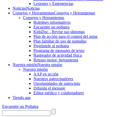
Lesiones y Emergencias
Noticias
Noticias
Consejos y Herramientas
Consejos y Herramientas
Consejos y Herramientas
Boletines informativos
Encuentre un pediatra
KidsDoc - Revise sus síntomas
Plan de acción para el control del asma
Plan familiar de uso de pantallas
Pregúntele al pediatra
Programa de mensajes de texto
Rastre​​ador de activida​d física
Retraso motor: herramienta
Nuestra misión
Nuestra misión
Nuestra misión
AAP en acción
Nuestros patrocinadores
Oportunidades de patrocinio
Difunda el mensaje
Editor médico y colaboradores
Tienda aap
Encuentre un Pediatra