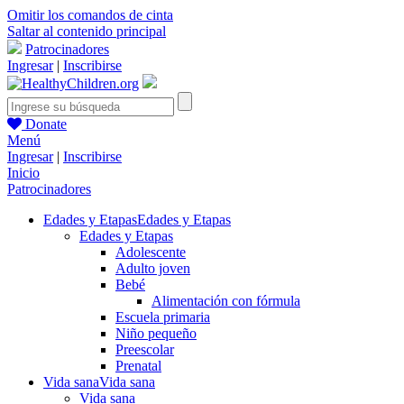
Omitir los comandos de cinta
Saltar al contenido principal
Patrocinadores
Ingresar
|
Inscribirse
Donate
Menú
Ingresar
|
Inscribirse
Inicio
Patrocinadores
Edades y Etapas
Edades y Etapas
Edades y Etapas
Adolescente
Adulto joven
Bebé
Alimentación con fórmula
Escuela primaria
Niño pequeño
Preescolar
Prenatal
Vida sana
Vida sana
Vida sana