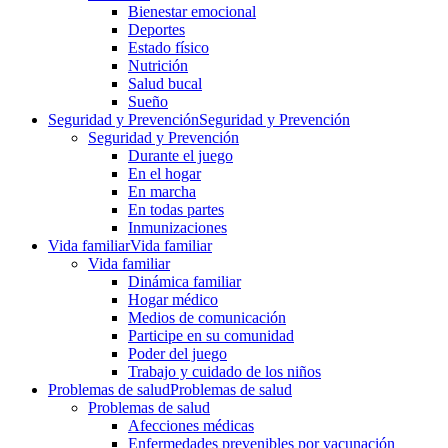
Bienestar emocional
Deportes
Estado físico
Nutrición
Salud bucal
Sueño
Seguridad y Prevención
Seguridad y Prevención
Seguridad y Prevención
Durante el juego
En el hogar
En marcha
En todas partes
Inmunizaciones
Vida familiar
Vida familiar
Vida familiar
Dinámica familiar
Hogar médico
Medios de comunicación
Participe en su comunidad
Poder del juego
Trabajo y cuidado de los niños
Problemas de salud
Problemas de salud
Problemas de salud
Afecciones médicas
Enfermedades prevenibles por vacunación