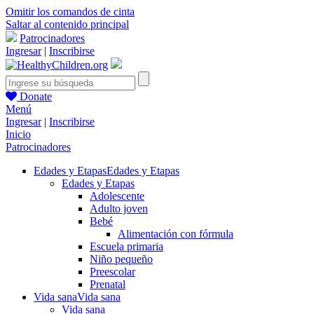
Omitir los comandos de cinta
Saltar al contenido principal
Patrocinadores
Ingresar
|
Inscribirse
Donate
Menú
Ingresar
|
Inscribirse
Inicio
Patrocinadores
Edades y Etapas
Edades y Etapas
Edades y Etapas
Adolescente
Adulto joven
Bebé
Alimentación con fórmula
Escuela primaria
Niño pequeño
Preescolar
Prenatal
Vida sana
Vida sana
Vida sana