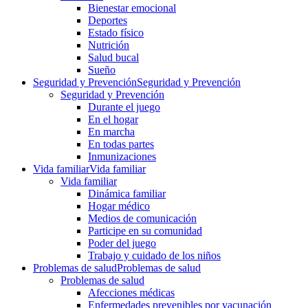
Bienestar emocional
Deportes
Estado físico
Nutrición
Salud bucal
Sueño
Seguridad y Prevención
Seguridad y Prevención
Seguridad y Prevención
Durante el juego
En el hogar
En marcha
En todas partes
Inmunizaciones
Vida familiar
Vida familiar
Vida familiar
Dinámica familiar
Hogar médico
Medios de comunicación
Participe en su comunidad
Poder del juego
Trabajo y cuidado de los niños
Problemas de salud
Problemas de salud
Problemas de salud
Afecciones médicas
Enfermedades prevenibles por vacunación