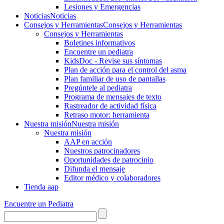
Lesiones y Emergencias
Noticias
Noticias
Consejos y Herramientas
Consejos y Herramientas
Consejos y Herramientas
Boletines informativos
Encuentre un pediatra
KidsDoc - Revise sus síntomas
Plan de acción para el control del asma
Plan familiar de uso de pantallas
Pregúntele al pediatra
Programa de mensajes de texto
Rastre​​ador de activida​d física
Retraso motor: herramienta
Nuestra misión
Nuestra misión
Nuestra misión
AAP en acción
Nuestros patrocinadores
Oportunidades de patrocinio
Difunda el mensaje
Editor médico y colaboradores
Tienda aap
Encuentre un Pediatra