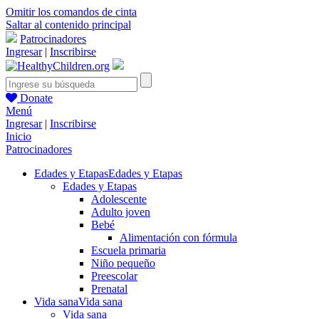
Omitir los comandos de cinta
Saltar al contenido principal
Patrocinadores
Ingresar
|
Inscribirse
Donate
Menú
Ingresar
|
Inscribirse
Inicio
Patrocinadores
Edades y Etapas
Edades y Etapas
Edades y Etapas
Adolescente
Adulto joven
Bebé
Alimentación con fórmula
Escuela primaria
Niño pequeño
Preescolar
Prenatal
Vida sana
Vida sana
Vida sana