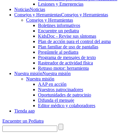
Lesiones y Emergencias
Noticias
Noticias
Consejos y Herramientas
Consejos y Herramientas
Consejos y Herramientas
Boletines informativos
Encuentre un pediatra
KidsDoc - Revise sus síntomas
Plan de acción para el control del asma
Plan familiar de uso de pantallas
Pregúntele al pediatra
Programa de mensajes de texto
Rastre​​ador de activida​d física
Retraso motor: herramienta
Nuestra misión
Nuestra misión
Nuestra misión
AAP en acción
Nuestros patrocinadores
Oportunidades de patrocinio
Difunda el mensaje
Editor médico y colaboradores
Tienda aap
Encuentre un Pediatra