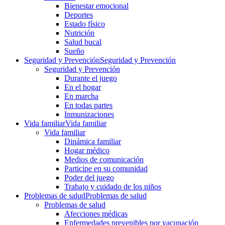
Bienestar emocional
Deportes
Estado físico
Nutrición
Salud bucal
Sueño
Seguridad y Prevención
Seguridad y Prevención
Seguridad y Prevención
Durante el juego
En el hogar
En marcha
En todas partes
Inmunizaciones
Vida familiar
Vida familiar
Vida familiar
Dinámica familiar
Hogar médico
Medios de comunicación
Participe en su comunidad
Poder del juego
Trabajo y cuidado de los niños
Problemas de salud
Problemas de salud
Problemas de salud
Afecciones médicas
Enfermedades prevenibles por vacunación