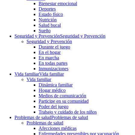
Bienestar emocional
Deportes
Estado físico
Nutrición
Salud bucal
Sueño
Seguridad y Prevención
Seguridad y Prevención
Seguridad y Prevención
Durante el juego
En el hogar
En marcha
En todas partes
Inmunizaciones
Vida familiar
Vida familiar
Vida familiar
Dinámica familiar
Hogar médico
Medios de comunicación
Participe en su comunidad
Poder del juego
Trabajo y cuidado de los niños
Problemas de salud
Problemas de salud
Problemas de salud
Afecciones médicas
Enfermedades prevenibles por vacunación