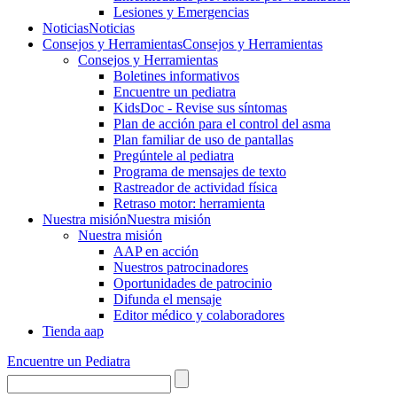
Lesiones y Emergencias
Noticias
Noticias
Consejos y Herramientas
Consejos y Herramientas
Consejos y Herramientas
Boletines informativos
Encuentre un pediatra
KidsDoc - Revise sus síntomas
Plan de acción para el control del asma
Plan familiar de uso de pantallas
Pregúntele al pediatra
Programa de mensajes de texto
Rastre​​ador de activida​d física
Retraso motor: herramienta
Nuestra misión
Nuestra misión
Nuestra misión
AAP en acción
Nuestros patrocinadores
Oportunidades de patrocinio
Difunda el mensaje
Editor médico y colaboradores
Tienda aap
Encuentre un Pediatra