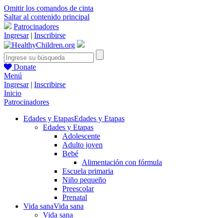
Omitir los comandos de cinta
Saltar al contenido principal
Patrocinadores
Ingresar
|
Inscribirse
Donate
Menú
Ingresar
|
Inscribirse
Inicio
Patrocinadores
Edades y Etapas
Edades y Etapas
Edades y Etapas
Adolescente
Adulto joven
Bebé
Alimentación con fórmula
Escuela primaria
Niño pequeño
Preescolar
Prenatal
Vida sana
Vida sana
Vida sana