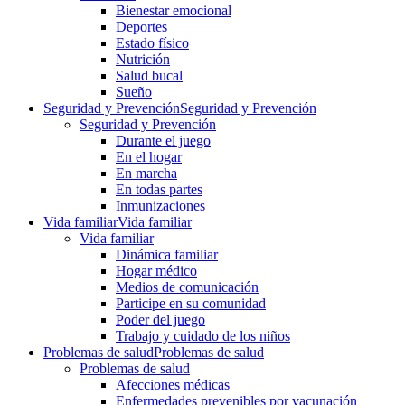
Bienestar emocional
Deportes
Estado físico
Nutrición
Salud bucal
Sueño
Seguridad y Prevención
Seguridad y Prevención
Seguridad y Prevención
Durante el juego
En el hogar
En marcha
En todas partes
Inmunizaciones
Vida familiar
Vida familiar
Vida familiar
Dinámica familiar
Hogar médico
Medios de comunicación
Participe en su comunidad
Poder del juego
Trabajo y cuidado de los niños
Problemas de salud
Problemas de salud
Problemas de salud
Afecciones médicas
Enfermedades prevenibles por vacunación