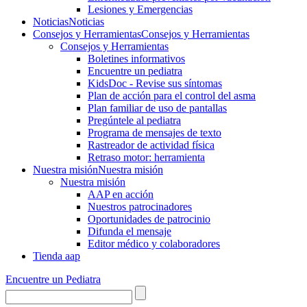
Lesiones y Emergencias
Noticias
Noticias
Consejos y Herramientas
Consejos y Herramientas
Consejos y Herramientas
Boletines informativos
Encuentre un pediatra
KidsDoc - Revise sus síntomas
Plan de acción para el control del asma
Plan familiar de uso de pantallas
Pregúntele al pediatra
Programa de mensajes de texto
Rastre​​ador de activida​d física
Retraso motor: herramienta
Nuestra misión
Nuestra misión
Nuestra misión
AAP en acción
Nuestros patrocinadores
Oportunidades de patrocinio
Difunda el mensaje
Editor médico y colaboradores
Tienda aap
Encuentre un Pediatra