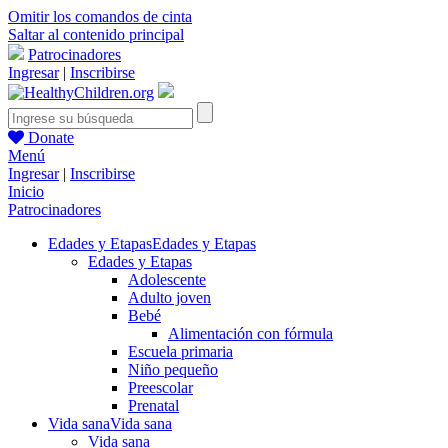
Omitir los comandos de cinta
Saltar al contenido principal
Patrocinadores
Ingresar
|
Inscribirse
Donate
Menú
Ingresar
|
Inscribirse
Inicio
Patrocinadores
Edades y Etapas
Edades y Etapas
Edades y Etapas
Adolescente
Adulto joven
Bebé
Alimentación con fórmula
Escuela primaria
Niño pequeño
Preescolar
Prenatal
Vida sana
Vida sana
Vida sana