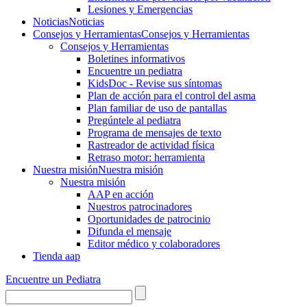
Lesiones y Emergencias
Noticias
Noticias
Consejos y Herramientas
Consejos y Herramientas
Consejos y Herramientas
Boletines informativos
Encuentre un pediatra
KidsDoc - Revise sus síntomas
Plan de acción para el control del asma
Plan familiar de uso de pantallas
Pregúntele al pediatra
Programa de mensajes de texto
Rastre​​ador de activida​d física
Retraso motor: herramienta
Nuestra misión
Nuestra misión
Nuestra misión
AAP en acción
Nuestros patrocinadores
Oportunidades de patrocinio
Difunda el mensaje
Editor médico y colaboradores
Tienda aap
Encuentre un Pediatra