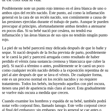
Posiblemente note un punto rojo intenso en el área blanca de uno o
ambos ojos del recién nacido. Este punto, así como la inflamación
general en la cara de un recién nacido, son comúnmente a causa de
las presiones ejercidas durante el trabajo de parto. Aunque le pueden
preocupar al principio, afortunadamente ambas tienden a atenuarse
en pocos días. Si su bebé nació por cesárea, no tendrá esa
inflamación y las áreas blancas de sus ojos no tendrán ningún punto
rojo.
La piel de su bebé parecerá muy delicada después de que lo bañe y
seque. Si nació después de la fecha prevista de parto, posiblemente
se le caerá la piel y parecerá arrugada como resultado de haber
perdido el vérnix (una sustancia cremosa y blancuzca que cubre la
piel). Si nació a término o antes, posiblemente se le caerá un poco
como cualquier recién nacido debido a la exposición repentina de su
piel al aire después de que se lava el vérnix. De cualquier forma,
este es un proceso normal en los recién nacidos y no requiere
tratamiento. Todos los bebés, incluyendo aquellos con piel oscura,
tienen una piel de apariencia más clara al nacer. Esta gradualmente
se vuelve más oscura a medida que crecen.
Cuando examine los hombros y espalda de su bebé, también podrá
notar vello corporal fino, llamado lanugo. Este vello corporal crece
al final del embarazo; sin embargo, por lo general se cae antes o