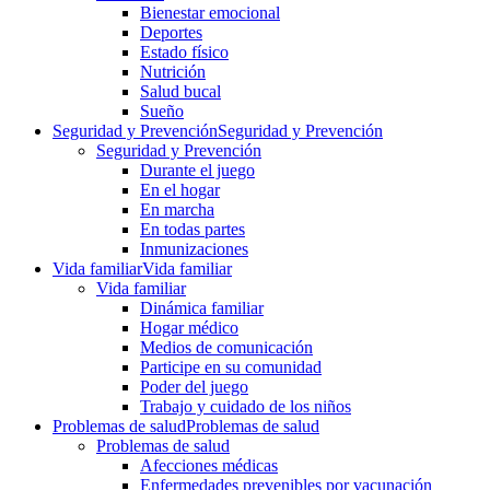
Bienestar emocional
Deportes
Estado físico
Nutrición
Salud bucal
Sueño
Seguridad y Prevención
Seguridad y Prevención
Seguridad y Prevención
Durante el juego
En el hogar
En marcha
En todas partes
Inmunizaciones
Vida familiar
Vida familiar
Vida familiar
Dinámica familiar
Hogar médico
Medios de comunicación
Participe en su comunidad
Poder del juego
Trabajo y cuidado de los niños
Problemas de salud
Problemas de salud
Problemas de salud
Afecciones médicas
Enfermedades prevenibles por vacunación