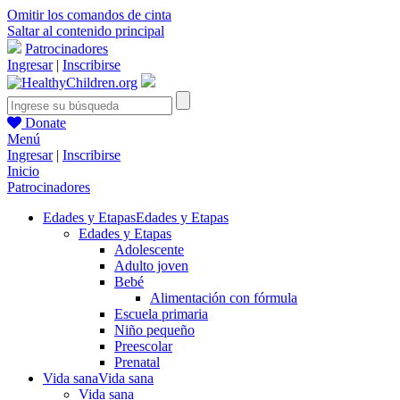
Omitir los comandos de cinta
Saltar al contenido principal
Patrocinadores
Ingresar
|
Inscribirse
Donate
Menú
Ingresar
|
Inscribirse
Inicio
Patrocinadores
Edades y Etapas
Edades y Etapas
Edades y Etapas
Adolescente
Adulto joven
Bebé
Alimentación con fórmula
Escuela primaria
Niño pequeño
Preescolar
Prenatal
Vida sana
Vida sana
Vida sana