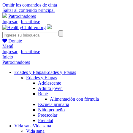
Omitir los comandos de cinta
Saltar al contenido principal
Patrocinadores
Ingresar
|
Inscribirse
Donate
Menú
Ingresar
|
Inscribirse
Inicio
Patrocinadores
Edades y Etapas
Edades y Etapas
Edades y Etapas
Adolescente
Adulto joven
Bebé
Alimentación con fórmula
Escuela primaria
Niño pequeño
Preescolar
Prenatal
Vida sana
Vida sana
Vida sana