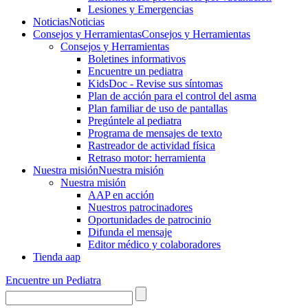
Lesiones y Emergencias
Noticias
Noticias
Consejos y Herramientas
Consejos y Herramientas
Consejos y Herramientas
Boletines informativos
Encuentre un pediatra
KidsDoc - Revise sus síntomas
Plan de acción para el control del asma
Plan familiar de uso de pantallas
Pregúntele al pediatra
Programa de mensajes de texto
Rastre​​ador de activida​d física
Retraso motor: herramienta
Nuestra misión
Nuestra misión
Nuestra misión
AAP en acción
Nuestros patrocinadores
Oportunidades de patrocinio
Difunda el mensaje
Editor médico y colaboradores
Tienda aap
Encuentre un Pediatra