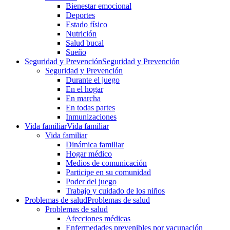
Bienestar emocional
Deportes
Estado físico
Nutrición
Salud bucal
Sueño
Seguridad y Prevención
Seguridad y Prevención
Seguridad y Prevención
Durante el juego
En el hogar
En marcha
En todas partes
Inmunizaciones
Vida familiar
Vida familiar
Vida familiar
Dinámica familiar
Hogar médico
Medios de comunicación
Participe en su comunidad
Poder del juego
Trabajo y cuidado de los niños
Problemas de salud
Problemas de salud
Problemas de salud
Afecciones médicas
Enfermedades prevenibles por vacunación