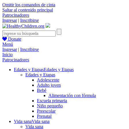
Omitir los comandos de cinta
Saltar al contenido principal
Patrocinadores
Ingresar
|
Inscribirse
Donate
Menú
Ingresar
|
Inscribirse
Inicio
Patrocinadores
Edades y Etapas
Edades y Etapas
Edades y Etapas
Adolescente
Adulto joven
Bebé
Alimentación con fórmula
Escuela primaria
Niño pequeño
Preescolar
Prenatal
Vida sana
Vida sana
Vida sana