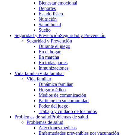
Bienestar emocional
Deportes
Estado físico
Nutrición
Salud bucal
Sueño
Seguridad y Prevención
Seguridad y Prevención
Seguridad y Prevención
Durante el juego
En el hogar
En marcha
En todas partes
Inmunizaciones
Vida familiar
Vida familiar
Vida familiar
Dinámica familiar
Hogar médico
Medios de comunicación
Participe en su comunidad
Poder del juego
Trabajo y cuidado de los niños
Problemas de salud
Problemas de salud
Problemas de salud
Afecciones médicas
Enfermedades prevenibles por vacunación