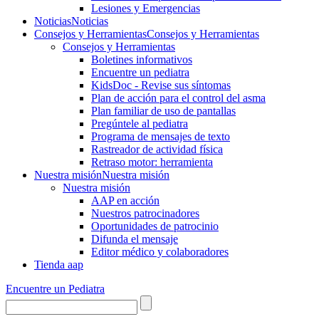
Lesiones y Emergencias
Noticias
Noticias
Consejos y Herramientas
Consejos y Herramientas
Consejos y Herramientas
Boletines informativos
Encuentre un pediatra
KidsDoc - Revise sus síntomas
Plan de acción para el control del asma
Plan familiar de uso de pantallas
Pregúntele al pediatra
Programa de mensajes de texto
Rastre​​ador de activida​d física
Retraso motor: herramienta
Nuestra misión
Nuestra misión
Nuestra misión
AAP en acción
Nuestros patrocinadores
Oportunidades de patrocinio
Difunda el mensaje
Editor médico y colaboradores
Tienda aap
Encuentre un Pediatra