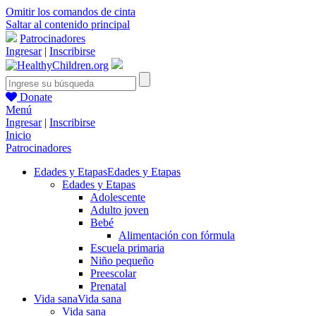
Omitir los comandos de cinta
Saltar al contenido principal
Patrocinadores
Ingresar
|
Inscribirse
Donate
Menú
Ingresar
|
Inscribirse
Inicio
Patrocinadores
Edades y Etapas
Edades y Etapas
Edades y Etapas
Adolescente
Adulto joven
Bebé
Alimentación con fórmula
Escuela primaria
Niño pequeño
Preescolar
Prenatal
Vida sana
Vida sana
Vida sana