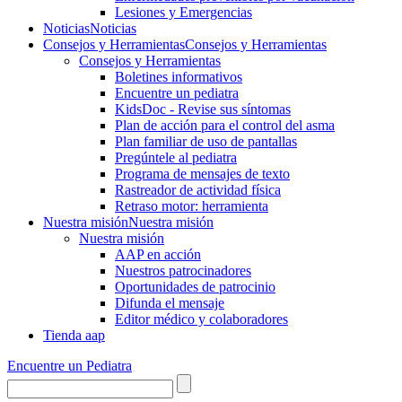
Lesiones y Emergencias
Noticias
Noticias
Consejos y Herramientas
Consejos y Herramientas
Consejos y Herramientas
Boletines informativos
Encuentre un pediatra
KidsDoc - Revise sus síntomas
Plan de acción para el control del asma
Plan familiar de uso de pantallas
Pregúntele al pediatra
Programa de mensajes de texto
Rastre​​ador de activida​d física
Retraso motor: herramienta
Nuestra misión
Nuestra misión
Nuestra misión
AAP en acción
Nuestros patrocinadores
Oportunidades de patrocinio
Difunda el mensaje
Editor médico y colaboradores
Tienda aap
Encuentre un Pediatra