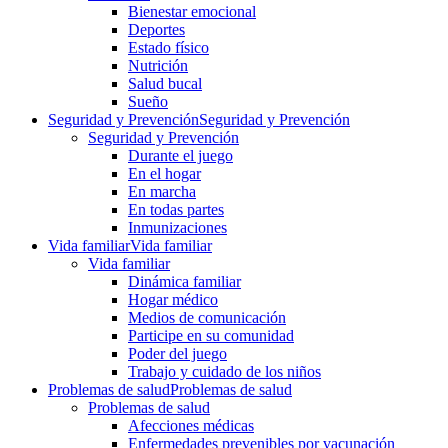
Bienestar emocional
Deportes
Estado físico
Nutrición
Salud bucal
Sueño
Seguridad y Prevención
Seguridad y Prevención
Seguridad y Prevención
Durante el juego
En el hogar
En marcha
En todas partes
Inmunizaciones
Vida familiar
Vida familiar
Vida familiar
Dinámica familiar
Hogar médico
Medios de comunicación
Participe en su comunidad
Poder del juego
Trabajo y cuidado de los niños
Problemas de salud
Problemas de salud
Problemas de salud
Afecciones médicas
Enfermedades prevenibles por vacunación