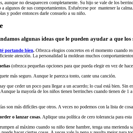
s, aunque no desaparecen completamente. Su hijo se vale de los berrinc
o a algunos de sus comportamientos. Esfuércese por mantener la calma.
olas y poder entonces darle consuelo a su niño.
e
rindamos algunas ideas que le pueden ayudar a que los
sté portando bien
.
Ofrezca elogios concretos en el momento cuando rea
uficiente atención. La personalidad la moldean muchos comportamientos
ueñas
(ofrezca pequeñas opciones para que pueda elegir en vez de hacer
uete más seguro. Aunque le parezca tonto, cante una canción.
hay que ceder un poco para llegar a un acuerdo; lo cual está bien. Sin em
a. Aunque la mayoría de los niños tienen berrinches cuando tienen de 1 
as son más difíciles que otros. A veces no podemos con la lista de cos
order o lanzar cosas
. Aplique una política de cero tolerancia para esta
 irrumpen al máximo cuando su niño tiene hambre, tenga una merienda sa
o puede hacer ciertas cosas. A veces vale la pena y resulta mejor para to