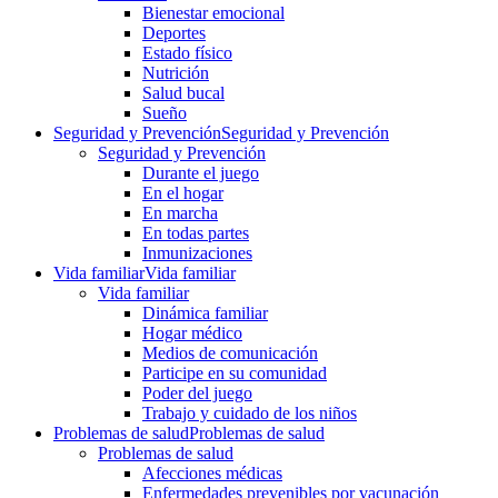
Bienestar emocional
Deportes
Estado físico
Nutrición
Salud bucal
Sueño
Seguridad y Prevención
Seguridad y Prevención
Seguridad y Prevención
Durante el juego
En el hogar
En marcha
En todas partes
Inmunizaciones
Vida familiar
Vida familiar
Vida familiar
Dinámica familiar
Hogar médico
Medios de comunicación
Participe en su comunidad
Poder del juego
Trabajo y cuidado de los niños
Problemas de salud
Problemas de salud
Problemas de salud
Afecciones médicas
Enfermedades prevenibles por vacunación