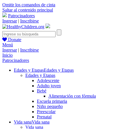
Omitir los comandos de cinta
Saltar al contenido principal
Patrocinadores
Ingresar
|
Inscribirse
Donate
Menú
Ingresar
|
Inscribirse
Inicio
Patrocinadores
Edades y Etapas
Edades y Etapas
Edades y Etapas
Adolescente
Adulto joven
Bebé
Alimentación con fórmula
Escuela primaria
Niño pequeño
Preescolar
Prenatal
Vida sana
Vida sana
Vida sana