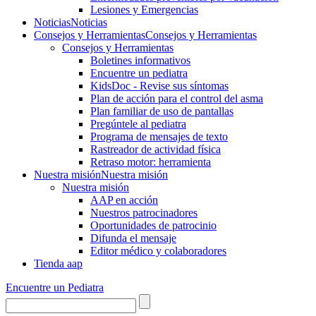
Lesiones y Emergencias
Noticias
Noticias
Consejos y Herramientas
Consejos y Herramientas
Consejos y Herramientas
Boletines informativos
Encuentre un pediatra
KidsDoc - Revise sus síntomas
Plan de acción para el control del asma
Plan familiar de uso de pantallas
Pregúntele al pediatra
Programa de mensajes de texto
Rastre​​ador de activida​d física
Retraso motor: herramienta
Nuestra misión
Nuestra misión
Nuestra misión
AAP en acción
Nuestros patrocinadores
Oportunidades de patrocinio
Difunda el mensaje
Editor médico y colaboradores
Tienda aap
Encuentre un Pediatra