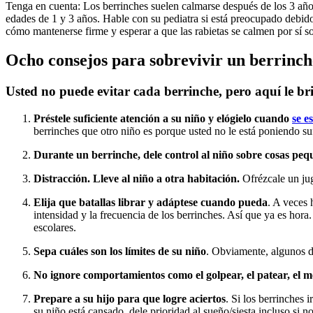
Tenga en cuenta: Los berrinches suelen calmarse después de los 3 año
edades de 1 y 3 años. Hable con su pediatra si está preocupado debid
cómo mantenerse firme y esperar a que las rabietas se calmen por sí s
Ocho consejos para sobrevivir un berrinch
Usted no puede evitar cada berrinche, pero aquí le b
Préstele suficiente atención a su niño y elógielo cuando
se e
berrinches que otro niño es porque usted no le está poniendo s
Durante un berrinche, dele control al niño sobre cosas peq
Distracción. Lleve al niño a otra habitación.
Ofrézcale un jug
Elija que batallas librar y adáptese cuando pueda
. A veces 
intensidad y la frecuencia de los berrinches. Así que ya es hor
escolares.
Sepa cuáles son los límites de su niño
. Obviamente, algunos dí
No ignore comportamientos como el golpear, el patear, el m
Prepare a su hijo para que logre aciertos
. Si los berrinches
su niño está cansado, dele prioridad al sueño/siesta incluso si n