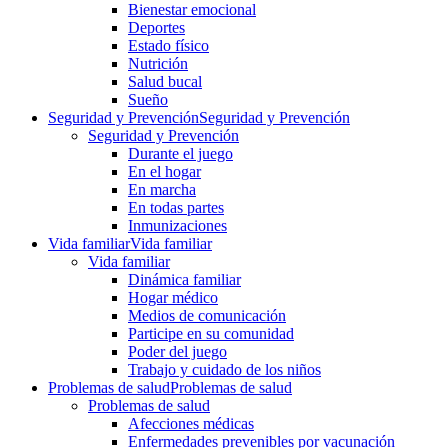
Bienestar emocional
Deportes
Estado físico
Nutrición
Salud bucal
Sueño
Seguridad y Prevención
Seguridad y Prevención
Seguridad y Prevención
Durante el juego
En el hogar
En marcha
En todas partes
Inmunizaciones
Vida familiar
Vida familiar
Vida familiar
Dinámica familiar
Hogar médico
Medios de comunicación
Participe en su comunidad
Poder del juego
Trabajo y cuidado de los niños
Problemas de salud
Problemas de salud
Problemas de salud
Afecciones médicas
Enfermedades prevenibles por vacunación