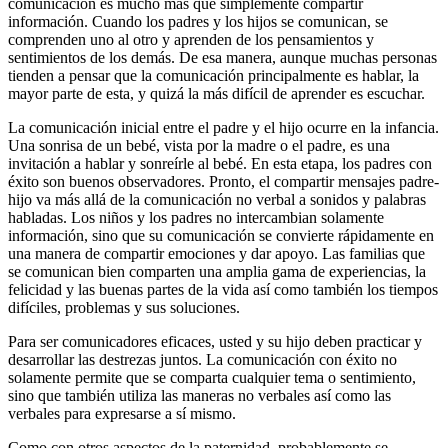
comunicación es mucho más que simplemente compartir
información. Cuando los padres y los hijos se comunican, se
comprenden uno al otro y aprenden de los pensamientos y
sentimientos de los demás. De esa manera, aunque muchas personas
tienden a pensar que la comunicación principalmente es hablar, la
mayor parte de esta, y quizá la más difícil de aprender es escuchar.
La comunicación inicial entre el padre y el hijo ocurre en la infancia.
Una sonrisa de un bebé, vista por la madre o el padre, es una
invitación a hablar y sonreírle al bebé. En esta etapa, los padres con
éxito son buenos observadores. Pronto, el compartir mensajes padre-
hijo va más allá de la comunicación no verbal a sonidos y palabras
habladas. Los niños y los padres no intercambian solamente
información, sino que su comunicación se convierte rápidamente en
una manera de compartir emociones y dar apoyo. Las familias que
se comunican bien comparten una amplia gama de experiencias,
la
felicidad y las buenas partes de la vida así como también los tiempos
difíciles, problemas y sus soluciones.
Para ser comunicadores eficaces, usted y su hijo deben practicar y
desarrollar las destrezas juntos. La comunicación con éxito no
solamente permite que se comparta cualquier tema o sentimiento,
sino que también utiliza las maneras no verbales así como las
verbales para expresarse a sí mismo.
Como con otros aspectos de la paternidad, probablemente se