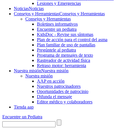
Lesiones y Emergencias
Noticias
Noticias
Consejos y Herramientas
Consejos y Herramientas
Consejos y Herramientas
Boletines informativos
Encuentre un pediatra
KidsDoc - Revise sus síntomas
Plan de acción para el control del asma
Plan familiar de uso de pantallas
Pregúntele al pediatra
Programa de mensajes de texto
Rastre​​ador de activida​d física
Retraso motor: herramienta
Nuestra misión
Nuestra misión
Nuestra misión
AAP en acción
Nuestros patrocinadores
Oportunidades de patrocinio
Difunda el mensaje
Editor médico y colaboradores
Tienda aap
Encuentre un Pediatra