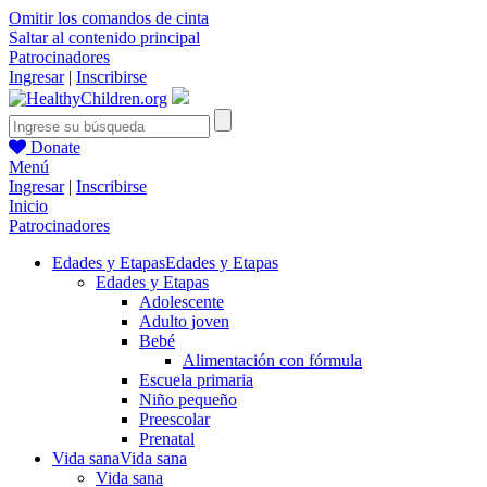
Omitir los comandos de cinta
Saltar al contenido principal
Patrocinadores
Ingresar
|
Inscribirse
Donate
Menú
Ingresar
|
Inscribirse
Inicio
Patrocinadores
Edades y Etapas
Edades y Etapas
Edades y Etapas
Adolescente
Adulto joven
Bebé
Alimentación con fórmula
Escuela primaria
Niño pequeño
Preescolar
Prenatal
Vida sana
Vida sana
Vida sana